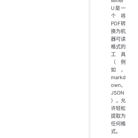
Miner
U是一
个将
PDF转
换为机
器可读
格式的
工具
（例
如，
markd
own，
JSON
），允
许轻松
提取为
任何格
式。