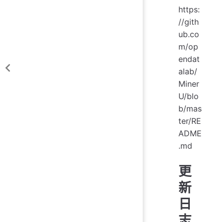
https:
//gith
ub.co
m/op
endat
alab/
Miner
U/blo
b/mas
ter/RE
ADME
.md
更
新
日
志