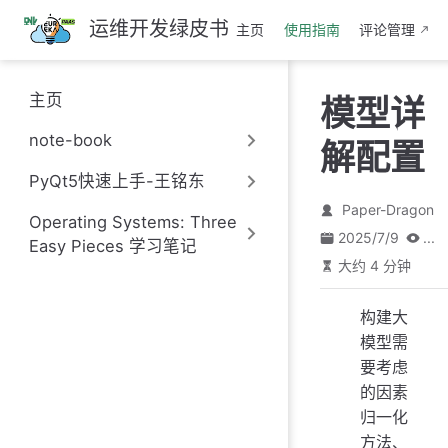
跳
运维开发绿皮书
主页
使用指南
评论管理
至
主
要
主页
模型详
內
容
note-book
解配置
PyQt5快速上手-王铭东
Paper-Dragon
Operating Systems: Three
2025/7/9
...
Easy Pieces 学习笔记
大约 4 分钟
构建大
模型需
要考虑
的因素
归一化
方法、