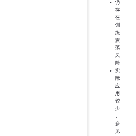
仍
存
在
训
练
震
荡
风
险
实
际
应
用
较
少
，
多
见