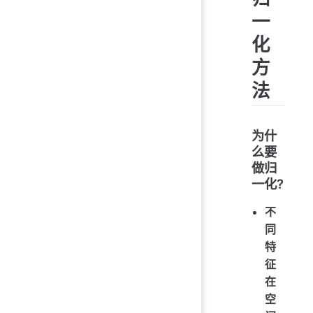
一
化
方
法
为什
么要
做归
一化?
不
同
特
征
在
空