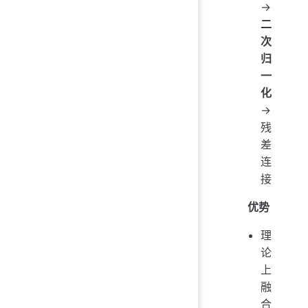
→
二
次
归
一
化
→
残
差
连
接
优势
理
论
上
融
合