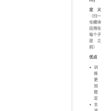
定义
（归一
化模块
应用在
每个子
层之
前）
优点
训
练
更
加
稳
定
主
流