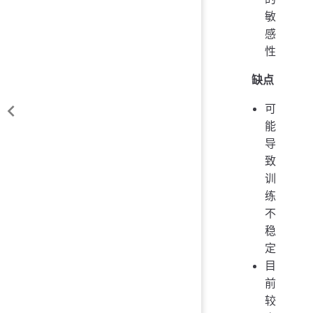
敏
感
性
缺点
可
能
导
致
训
练
不
稳
定
目
前
较