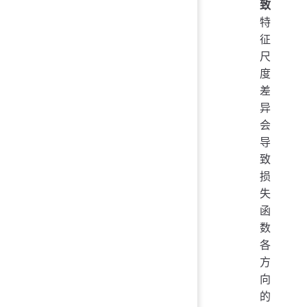
致
特
征
尺
度
差
异
会
导
致
损
失
函
数
各
方
向
的