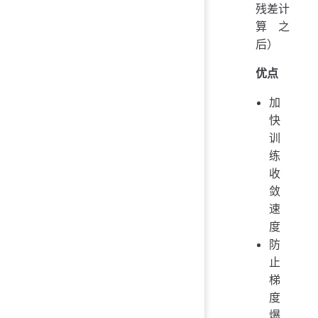
残差计
算之
后）
优点
加
快
训
练
收
敛
速
度
防
止
梯
度
爆