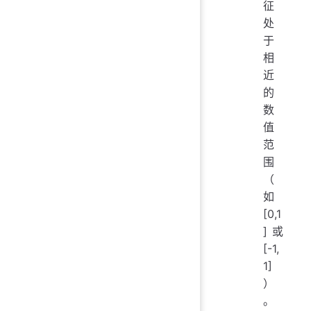
征
处
于
相
近
的
数
值
范
围
（
如
[0,1
]或
[-1,
1]
）
。