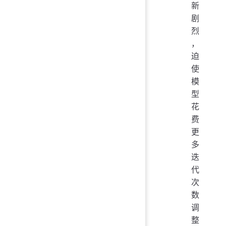
新
剧
烈
，
迫
使
模
型
花
费
更
多
迭
代
次
数
调
整