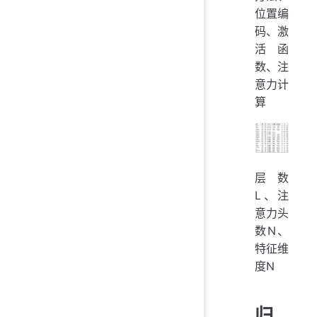
位置编
码、激
活函
数、注
意力计
算
层数
L、注
意力头
数N、
特征维
度N
归