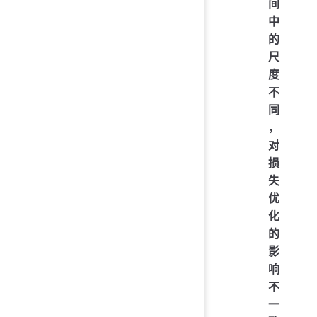
间
中
的
尺
度
不
同
，
对
损
失
优
化
的
影
响
不
一