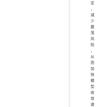
定
，
减
少
震
荡
风
险
，
从
而
加
快
模
型
收
敛
速