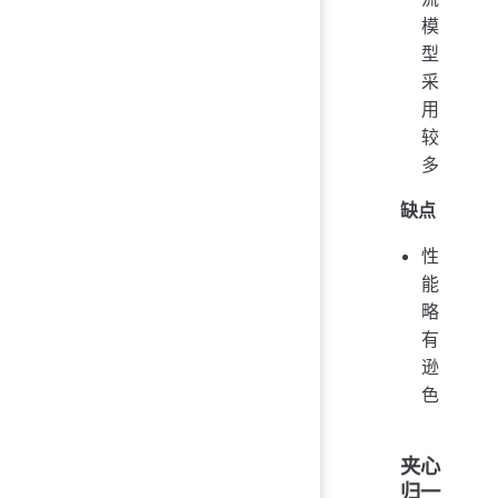
模
型
采
用
较
多
缺点
性
能
略
有
逊
色
夹心
归一