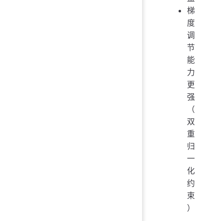
梯
度
调
节
能
力
更
强
（
双
重
归
一
化
约
束
）