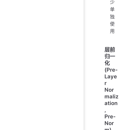
少
单
独
使
用
层前
归一
化
(Pre-
Laye
r
Nor
maliz
ation
,
Pre-
Nor
m)