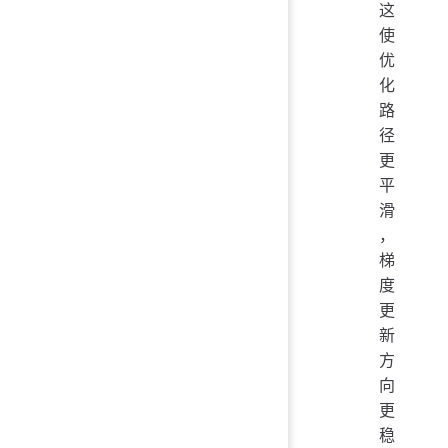
这
使
优
化
路
径
更
平
滑
，
梯
度
更
新
方
向
更
稳