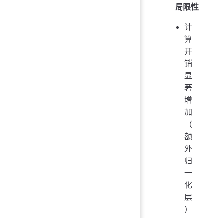
局限性
计
算
开
销
显
著
增
加
（
额
外
归
一
化
层
）