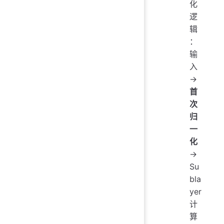
化
逻
辑
：
输
入
→
首
次
归
一
化
→
Su
bla
yer
计
算