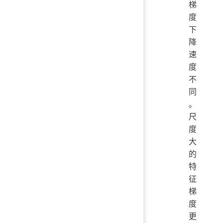
梯
度
下
降
速
度
不
同
。
尺
度
大
的
特
征
梯
度
更