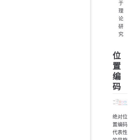
于
理
论
研
究
位
置
编
码
绝对位
置编码
代表性