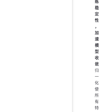
练
稳
定
性
，
加
速
模
型
收
敛
归
一
化
使
所
有
特