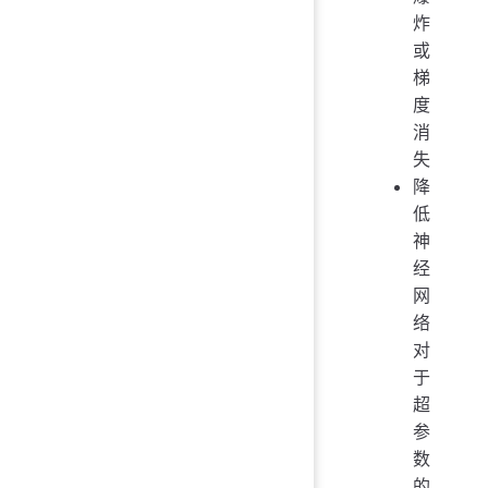
炸
或
梯
度
消
失
降
低
神
经
网
络
对
于
超
参
数
的