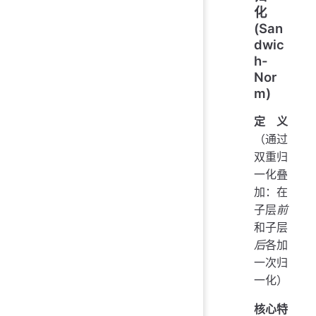
化
(San
dwic
h-
Nor
m)
定义
（通过
双重归
一化叠
加：在
子层
前
和子层
后
各加
一次归
一化）
核心特