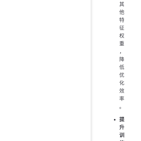
其
他
特
征
权
重
，
降
低
优
化
效
率
。
提
升
训