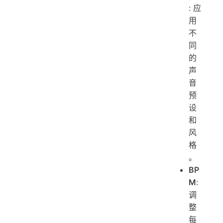
: 应
用
不
同
的
声
音
预
设
和
风
格
。
BP
M
:
调
整
每