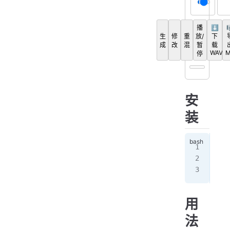
播
⬇️
生
修
重
放/
下
成
改
混
暂
载
WAV
M
停
安
装
npm
# 
yar
用
法