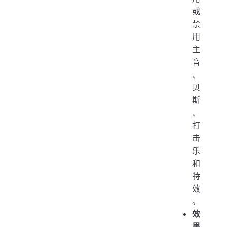
或
禁
用
主
音
、
贝
斯
、
打
击
乐
和
特
效
。
效
果