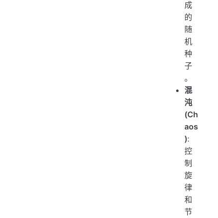
成
的
随
机
种
子
。
混
沌
(Ch
aos
)
:
控
制
旋
律
和
节