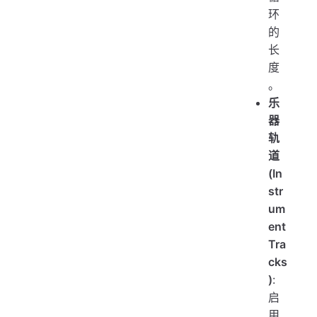
环
的
长
度
。
乐
器
轨
道
(In
str
um
ent
Tra
cks
)
:
启
用