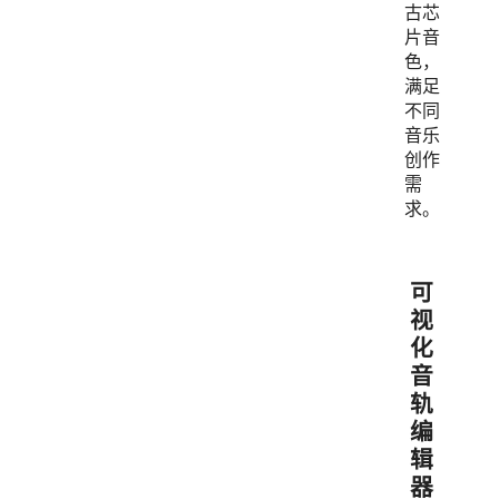
古芯
片音
色，
满足
不同
音乐
创作
需
求。
可
视
化
音
轨
编
辑
器