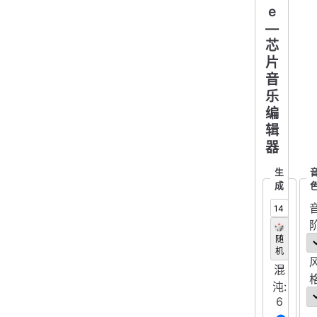
e
—
芯
片
音
乐
编
辑
器
生
成
🎲
随
机
混
沌:
6