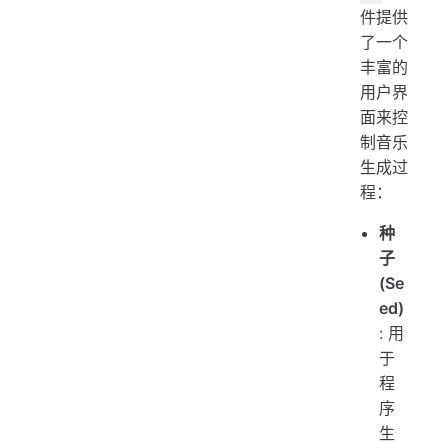
件提供
了一个
丰富的
用户界
面来控
制音乐
生成过
程：
种
子
(Se
ed)
: 用
于
程
序
生