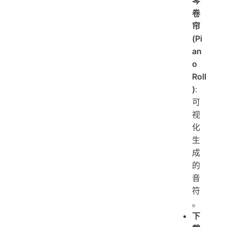
琴
卷
帘
(Pi
an
o
Roll
)
:
可
视
化
生
成
的
音
符
。
下