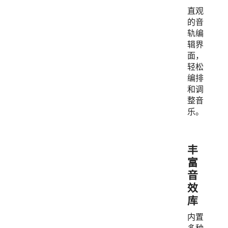
直观
的音
轨编
辑界
面，
轻松
编排
和调
整音
乐。
丰
富
音
效
库
内置
多种