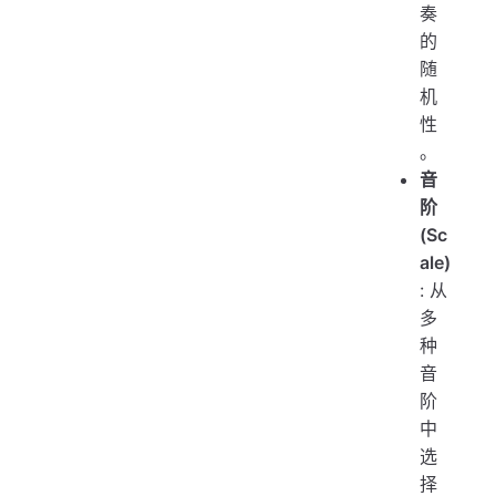
奏
的
随
机
性
。
音
阶
(Sc
ale)
: 从
多
种
音
阶
中
选
择