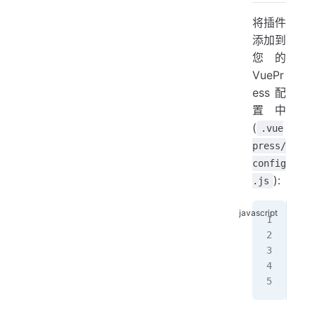
将插件
添加到
您的
VuePr
ess 配
置中
(
.vue
press/
config
):
.js
mod
  p
   
  ]
}