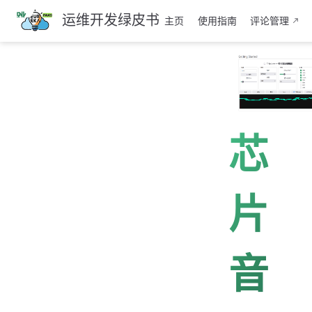
跳
运维开发绿皮书
主页
使用指南
评论管理
至
主
要
內
容
芯
片
音