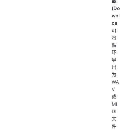
载
(Do
wnl
oa
d)
:
将
循
环
导
出
为
WA
V
或
MI
DI
文
件