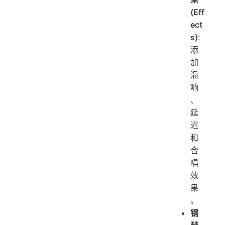
(Eff
ect
s)
:
添
加
混
响
、
延
迟
和
合
唱
效
果
。
钢