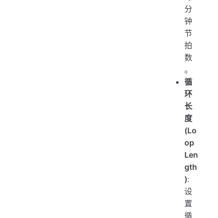
分
钟
节
拍
数
。
循
环
长
度
(Lo
op
Len
gth
)
:
设
置
循