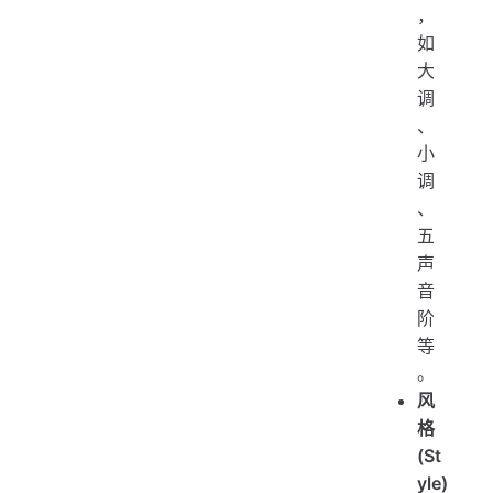
，
如
大
调
、
小
调
、
五
声
音
阶
等
。
风
格
(St
yle)