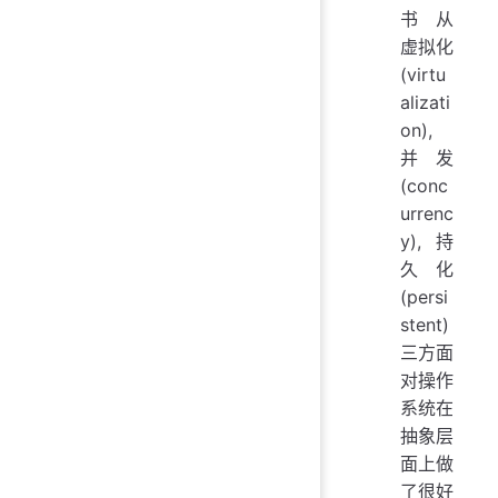
书从
虚拟化
(virtu
alizati
on),
并发
(conc
urrenc
y), 持
久化
(persi
stent)
三方面
对操作
系统在
抽象层
面上做
了很好