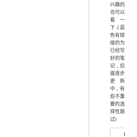
兴趣的
也可以
看一
下.(蓝
色有链
接的为
已经写
好的笔
记,后
面逐步
更新
中,有
些不重
要的选
择性跳
过)
intro