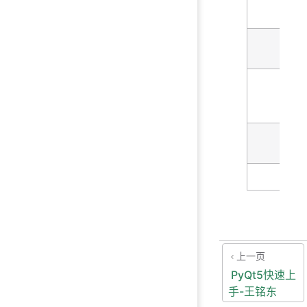
上一页
PyQt5快速上
手-王铭东