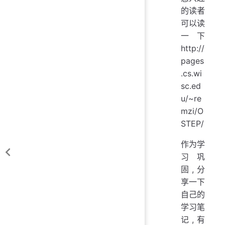
的读者
可以读
一下
http://
pages
.cs.wi
sc.ed
u/~re
mzi/O
STEP/
作为学
习巩
固,分
享一下
自己的
学习笔
记,有