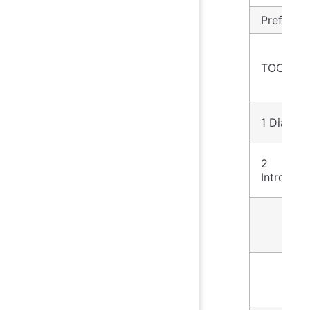
Preface
TOC
1 Dialog
2
Introduct