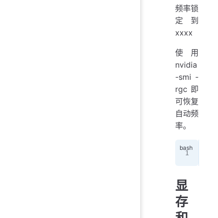
频率锁
定到
xxxx
使用
nvidia
-smi -
rgc 即
可恢复
自动频
率。
nvi
显
存
和