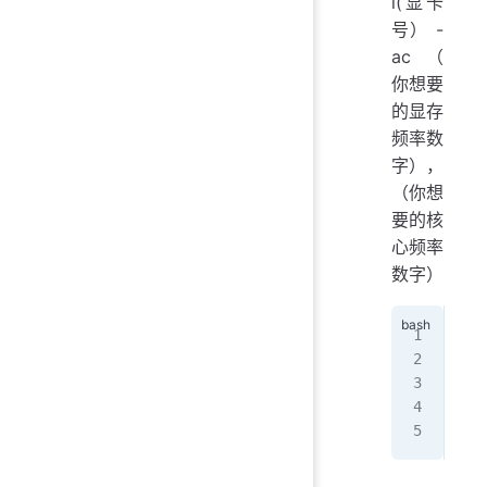
i(显卡
号） -
ac（
你想要
的显存
频率数
字），
（你想
要的核
心频率
数字）
-ac
将
它
来
需