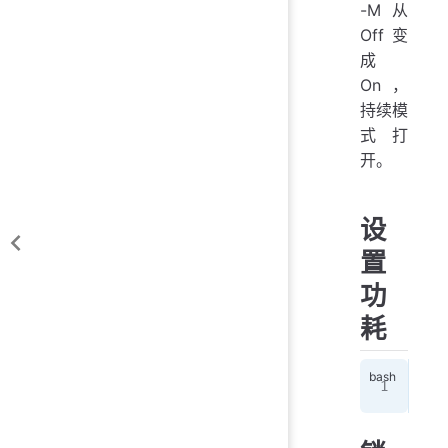
-M 从
Off 变
成
On，
持续模
式打
开。
设
置
功
耗
nvi