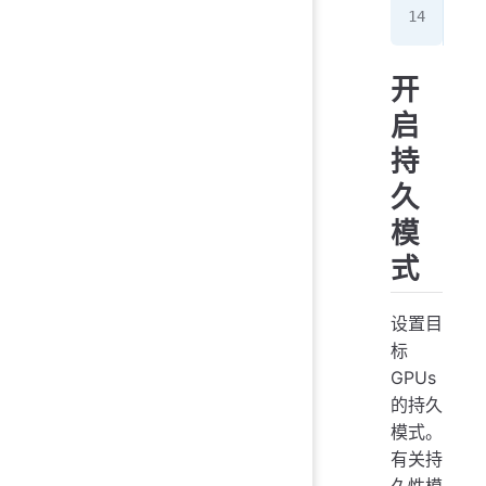
对
开
启
持
久
模
式
设置目
标
GPUs
的持久
模式。
有关持