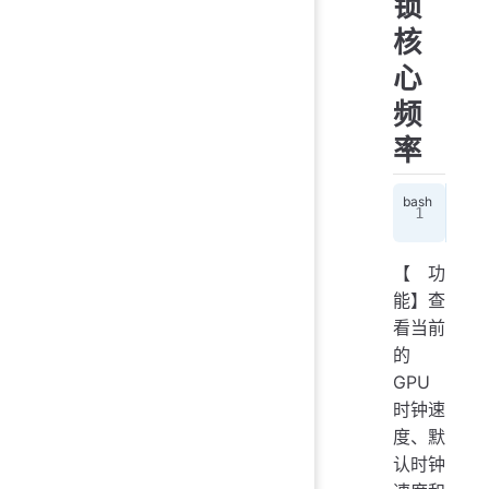
锁
核
心
频
率
nvi
【功
能】查
看当前
的
GPU
时钟速
度、默
认时钟