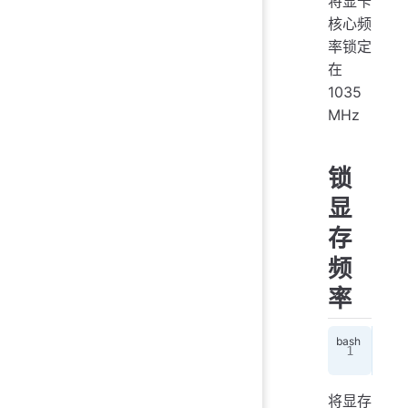
将显卡
核心频
率锁定
在
1035
MHz
锁
显
存
频
率
nvi
将显存