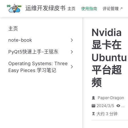
跳
运维开发绿皮书
主页
使用指南
评论管理
至
主
要
主页
Nvidia
內
容
note-book
显卡在
PyQt5快速上手-王铭东
Ubuntu
Operating Systems: Three
平台超
Easy Pieces 学习笔记
频
Paper-Dragon
2024/3/5
...
大约 3 分钟