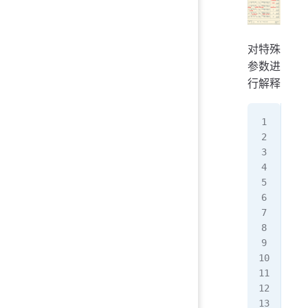
对特殊
参数进
行解释
持久
  
 
风
 
 
温
性
Di
E
MI
新的
用