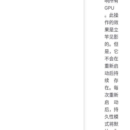
响所有
GPU
。此操
作的效
果是立
竿见影
的。但
是，它
不会在
重新启
动后持
续存
在。每
次重新
启动
后，持
久性模
式将默