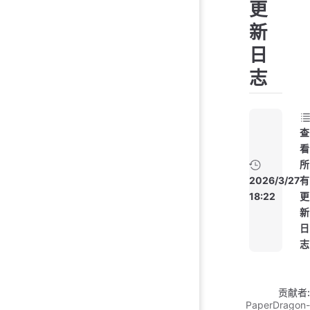
更
新
日
志
查
看
所
2026/3/27
有
18:22
更
新
日
志
贡献者:
PaperDragon-