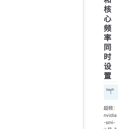
核
心
频
率
同
时
设
置
nvi
超频：
nvidia
-smi-