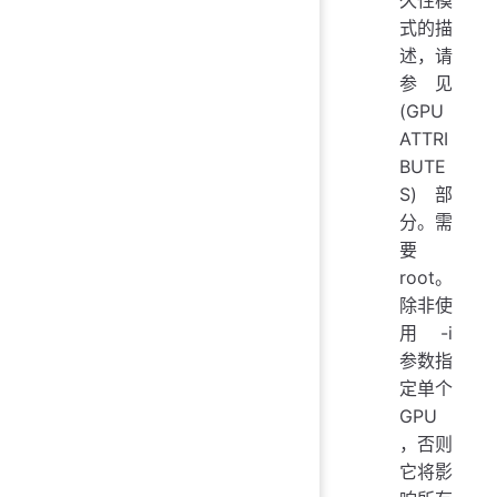
久性模
式的描
述，请
参见
(GPU
ATTRI
BUTE
S) 部
分。需
要
root。
除非使
用 -i
参数指
定单个
GPU
，否则
它将影