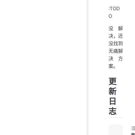
:TOD
O
没解
决，还
没找到
无痛解
决方
案。
更
新
日
志
查