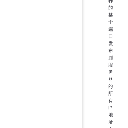
器
的
某
个
端
口
发
布
到
服
务
器
的
所
有
IP
地
址