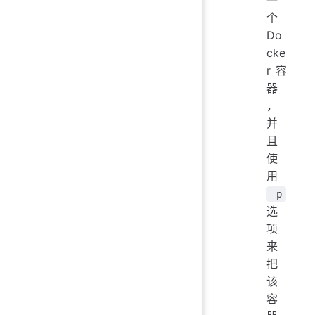
个
Do
cke
r 容
器
，
并
且
使
用
-p
选
项
来
把
该
容