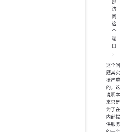
部
访
问
这
个
端
口
。
这个问
题其实
挺严重
的，这
说明本
来只是
为了在
内部提
供服务
的一个