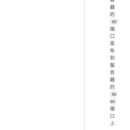
器
的
80
端
口
发
布
到
服
务
器
的
80
80
端
口
上