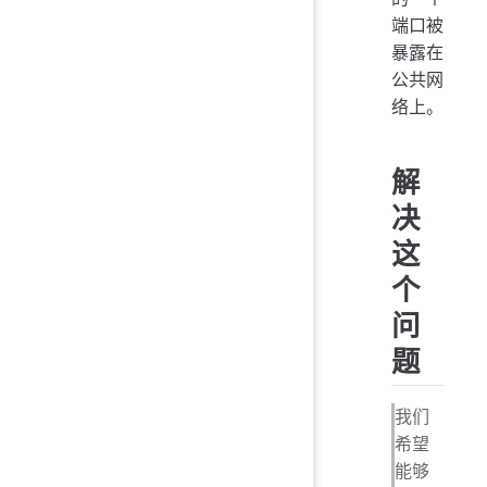
端口被
暴露在
公共网
络上。
解
决
这
个
问
题
我们
希望
能够