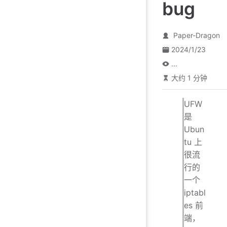
bug
Paper-Dragon
2024/1/23
...
大约 1 分钟
UFW
是
Ubun
tu 上
很流
行的
一个
iptabl
es 前
端，