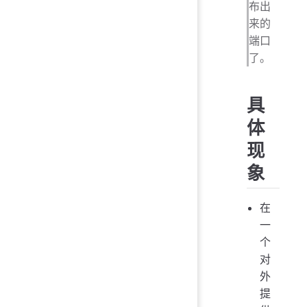
布出
来的
端口
了。
具
体
现
象
在
一
个
对
外
提