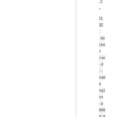
上
。
比
如
：
do
cke
r
run
-d
--
nam
e
ngi
nx
-p
808
0:8