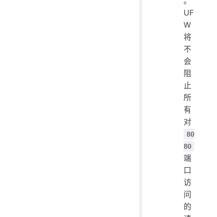
。
UF
W
将
不
会
阻
止
所
有
对
80
80
端
口
访
问
的