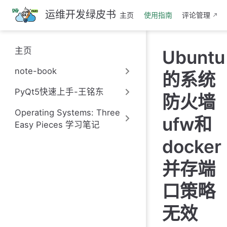
跳
运维开发绿皮书
主页
使用指南
评论管理
至
主
要
主页
Ubuntu
內
容
note-book
的系统
PyQt5快速上手-王铭东
防火墙
Operating Systems: Three
ufw和
Easy Pieces 学习笔记
docker
并存端
口策略
无效