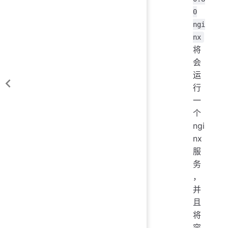
0
ngi
nx
将
会
运
行
一
个
ngi
nx
服
务
，
并
且
将
容