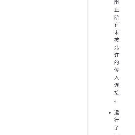
阻
止
所
有
未
被
允
许
的
传
入
连
接
。
运
行
了
一