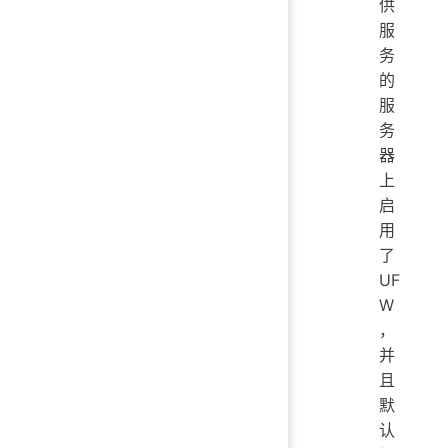
供
服
务
的
服
务
器
上
启
用
了
UF
W
，
并
且
默
认