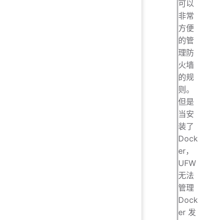
可以
非常
方便
的管
理防
火墙
的规
则。
但是
当安
装了
Dock
er，
UFW
无法
管理
Dock
er 发