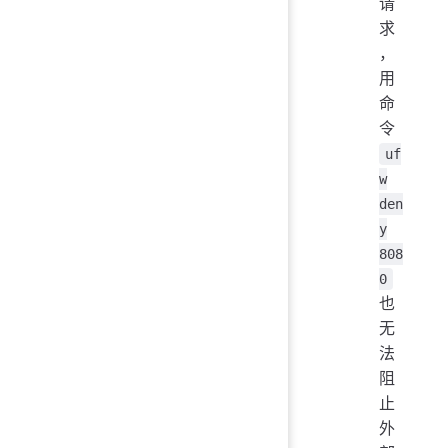
请
求
，
用
命
令
uf
w
den
y
808
0
也
无
法
阻
止
外