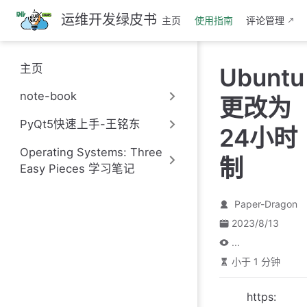
跳
运维开发绿皮书
主页
使用指南
评论管理
至
主
要
主页
Ubuntu
內
容
note-book
更改为
PyQt5快速上手-王铭东
24小时
Operating Systems: Three
制
Easy Pieces 学习笔记
Paper-Dragon
2023/8/13
...
小于 1 分钟
https: