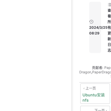
查
看
所
2024/3/25
有
08:29
更
新
日
志
贡献者:
Pap
Dragon
,
PaperDrag
上一页
Ubuntu安装
nfs
下一页