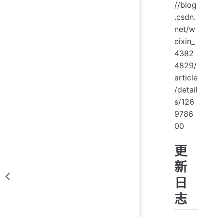
//blog
.csdn.
net/w
eixin_
4382
4829/
article
/detail
s/126
9786
00
更
新
日
志