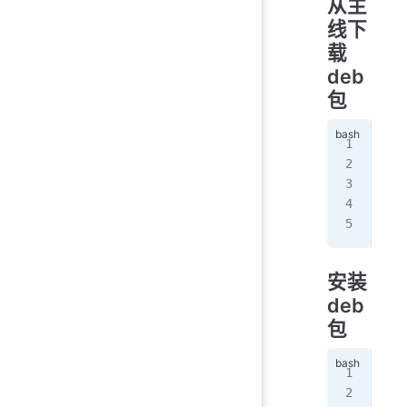
从主
线下
载
deb
包
mkd
wge
wge
wge
wge
安装
deb
包
cd
 
apt