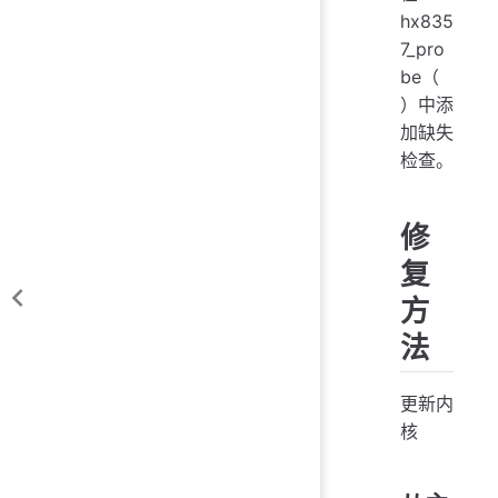
hx835
7_pro
be（
）中添
加缺失
检查。
修
复
方
法
更新内
核