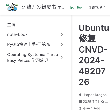
跳
运维开发绿皮书
主页
使用指南
评论管理
至
主
要
主页
Ubuntu
內
容
note-book
修复
PyQt5快速上手-王铭东
CNVD-
Operating Systems: Three
2024-
Easy Pieces 学习笔记
49207
26
Paper-Dragon
2025/1/21
...
小于 1 分钟