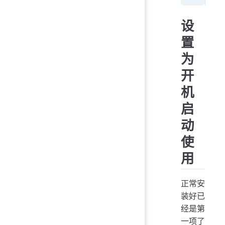
设
置
为
开
机
启
动
使
用
正常安
装好已
经是第
一项了