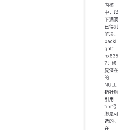
内核
中，以
下漏洞
已得到
解决：
backli
ght：
hx835
7：修
复潜在
的
NULL
指针解
引用
“im”引
脚是可
选的。
在