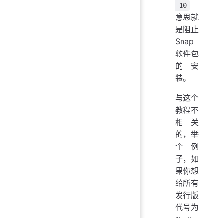
-10
意思就
是阻止
Snap
软件包
的安
装。
与这个
教程不
相关
的，举
个例
子，如
果你想
给所有
发行版
代号为