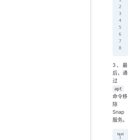
sud
sud
sud
sud
sud
sud
sud
3、最
后，通
过
apt
命令移
除
Snap
服务。
sud