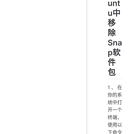
unt
u中
移
除
Sna
p软
件
包
1、在
你的系
统中打
开一个
终端，
使用以
下命令