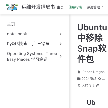
跳
运维开发绿皮书
主页
使用指南
评论管理
至
主
要
主页
Ubuntu
內
容
note-book
中移除
PyQt5快速上手-王铭东
Snap软
Operating Systems: Three
件包
Easy Pieces 学习笔记
Paper-Dragon
2024/9/2
...
大约 3 分钟
Ub