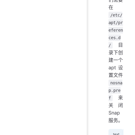
在
/etc/
apt/pr
eferen
ces.d
目
/
录下创
建一个
apt 设
置文件
nosna
p.pre
来
f
关闭
Snap
服务。