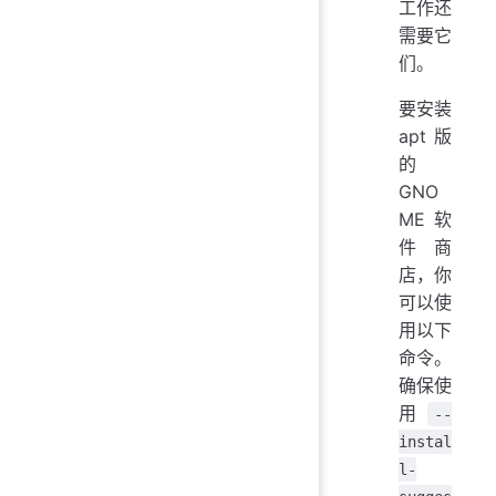
工作还
需要它
们。
要安装
apt 版
的
GNO
ME 软
件商
店，你
可以使
用以下
命令。
确保使
用
--
instal
l-