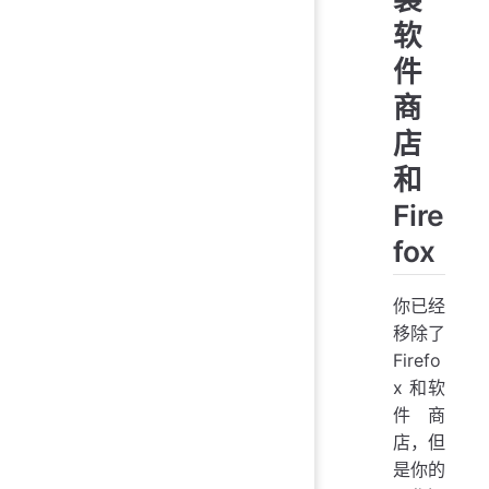
软
件
商
店
和
Fire
fox
你已经
移除了
Firefo
x 和软
件商
店，但
是你的