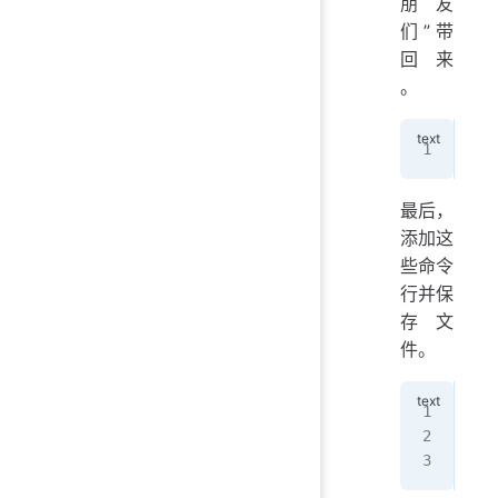
朋友
们”带
回来
。
sud
最后，
添加这
些命令
行并保
存文
件。
Pac
Pin
Pin