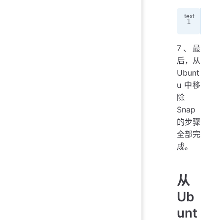
sud
7、最
后，从
Ubunt
u 中移
除
Snap
的步骤
全部完
成。
从
Ub
unt