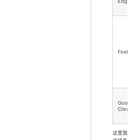
Edge
Firefox
Google
Chrome
这里我