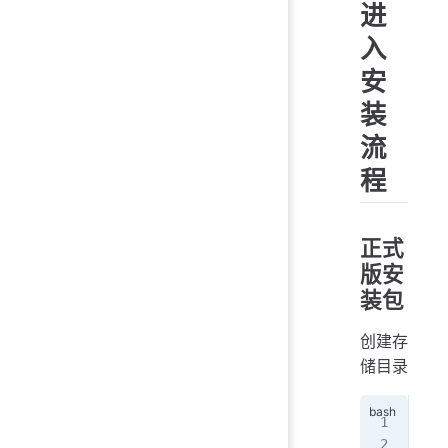
进
入
安
装
流
程
正式
版安
装包
创建存
储目录
cd
 
wge