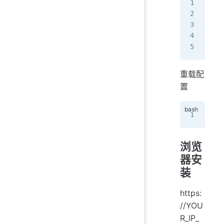
vim
设
ses
重载配
置
sys
浏览
器安
装
https:
//YOU
R_IP_