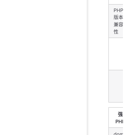
PHP
版本
兼容
性
强制性
PHP扩展
dom