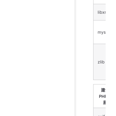
libxml
mysqli
zlib
建议
PHP扩
展