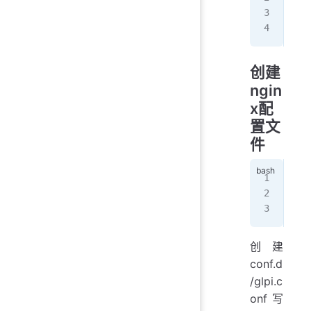
tar
cho
创建
ngin
x配
置文
件
cd
 
编辑
#  
创建
conf.d
/glpi.c
onf写