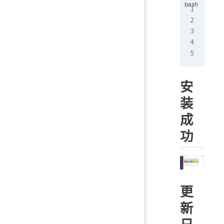
Def
   
   
   
   
安
装
成
功
更
新