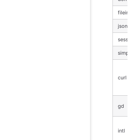
fileinfo
json
session
simplexm
curl
gd
intl