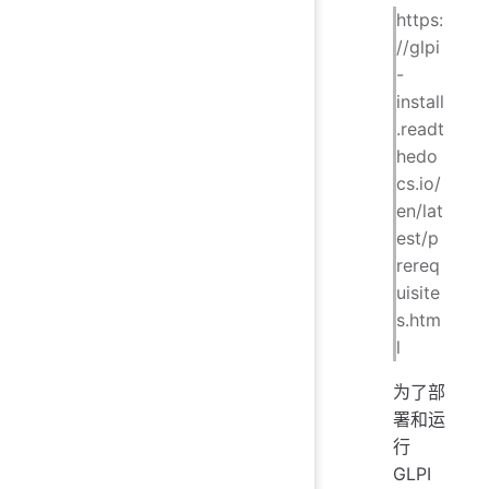
https:
//glpi
-
install
.readt
hedo
cs.io/
en/lat
est/p
rereq
uisite
s.htm
l
为了部
署和运
行
GLPI