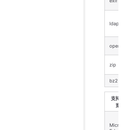
exif
ldap
openssl
zip
bz2
支持的浏
览器
Microsof