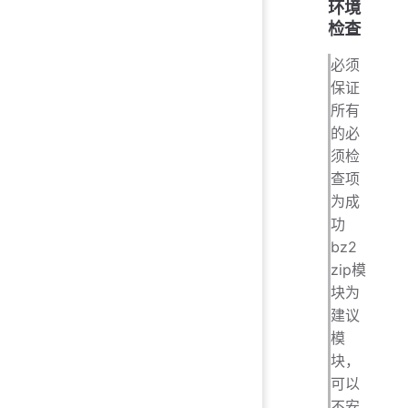
环境
检查
必须
保证
所有
的必
须检
查项
为成
功
bz2
zip模
块为
建议
模
块，
可以
不安