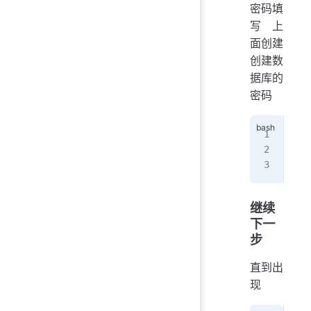
密码填
写 上
面创建
创建数
据库的
密码
ip.
roo
@fF
继续
下一
步
直到出
现