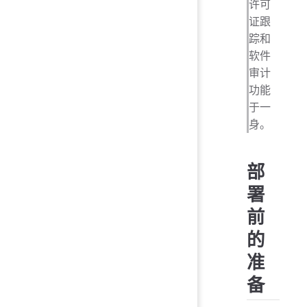
许可
证跟
踪和
软件
审计
功能
于一
身。
部
署
前
的
准
备