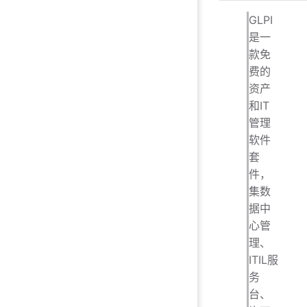
GLPI
是一
款免
费的
资产
和IT
管理
软件
套
件，
集数
据中
心管
理、
ITIL服
务
台、