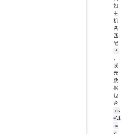
如
主
机
名
匹
配
*
，
或
元
数
据
包
含
os
=li
nu
x