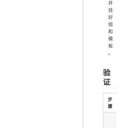
并
挂
好
组
和
模
板
。
验
证
步
骤
监
机