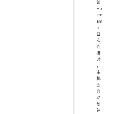
该
Ho
stn
am
e
首
次
连
接
时
，
主
机
会
自
动
创
建