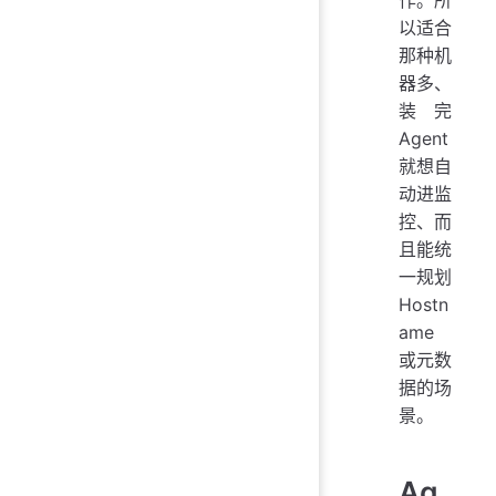
作。所
以适合
那种机
器多、
装完
Agent
就想自
动进监
控、而
且能统
一规划
Hostn
ame
或元数
据的场
景。
Ag