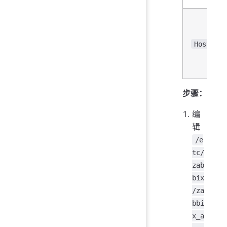
Hostname
步骤：
编
辑
/e
tc/
zab
bix
/za
bbi
x_a