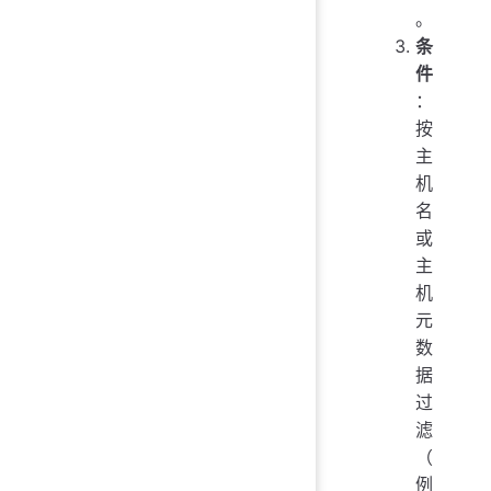
。
条
件
：
按
主
机
名
或
主
机
元
数
据
过
滤
（
例