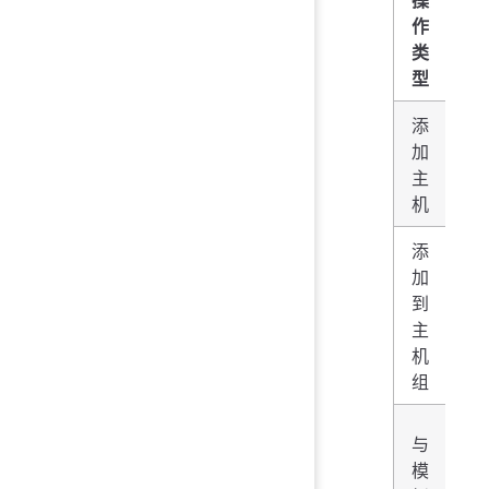
作
类
型
添
将
加
Ho
主
添
机
添
加
如
到
se
主
A
机
re
组
如
与
by
模
ag