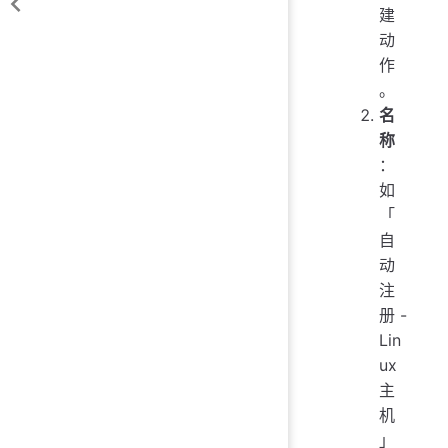
建
动
作
。
名
称
：
如
「
自
动
注
册 -
Lin
ux
主
机
」