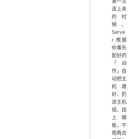
第一次
连上来
的时
候，
Serve
r 根据
你事先
配好的
「动
作」自
动把主
机建
好、扔
进主机
组、挂
上模
板，不
用再去