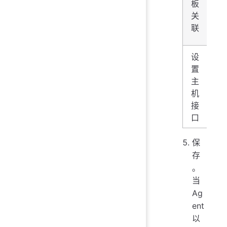
板
L
关
Za
ag
联
ac
设
置
主
主
般
机
动
接
口
保
存
。
当
Ag
ent
以