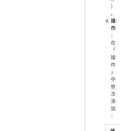
）
。
操
作
：
在
「
操
作
」
中
依
次
添
加
：
操