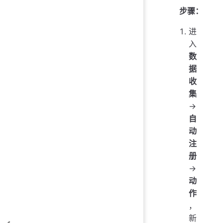
步骤：
进
入
数
据
收
集
→
自
动
注
册
→
动
作
，
新