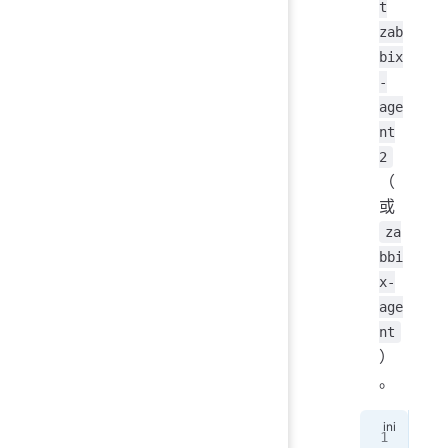
t
zab
bix
-
age
nt
2
（
或
za
bbi
x-
age
nt
）
。
# 