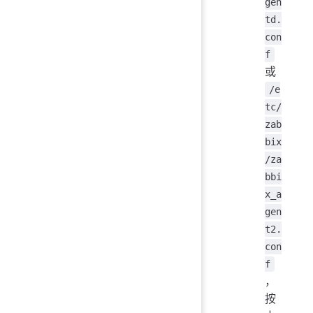
gen
td.
con
f
或
/e
tc/
zab
bix
/za
bbi
x_a
gen
t2.
con
f
，
按