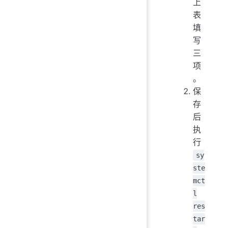
上
表
填
写
三
项
。
保
存
后
执
行
sy
ste
mct
l
res
tar