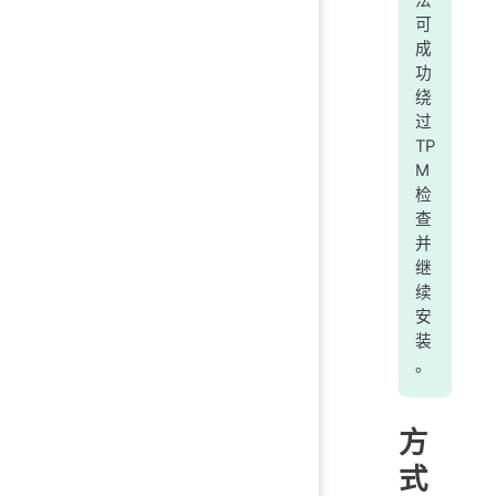
可
成
功
绕
过
TP
M
检
查
并
继
续
安
装
。
方
式