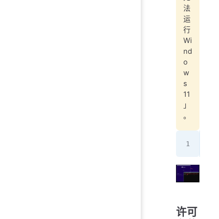
法
运
行
Wi
nd
o
w
s
11
」
。
REG
许可