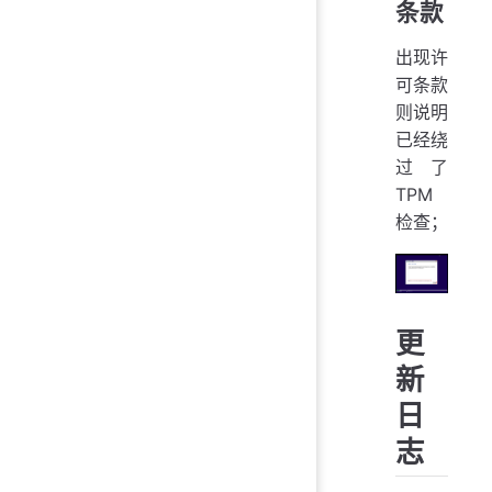
条款
出现许
可条款
则说明
已经绕
过了
TPM
检查；
更
新
日
志