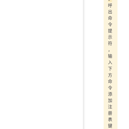
呼
出
命
令
提
示
符
，
输
入
下
方
命
令
添
加
注
册
表
键