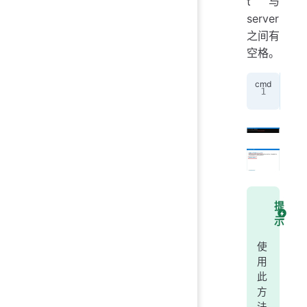
t与
server
之间有
空格。
set
提
示
使
用
此
方
法