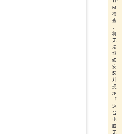
TP
M
检
查
，
将
无
法
继
续
安
装
并
提
示
「
这
台
电
脑
无