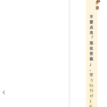
步
骤
不
要
点
击
「
现
在
安
装
」
。
按
S
hi
ft
+F
1
0