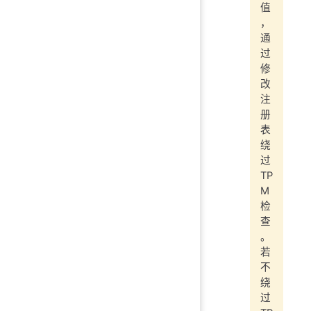
值
，
通
过
修
改
注
册
表
绕
过
TP
M
检
查
。
若
不
绕
过