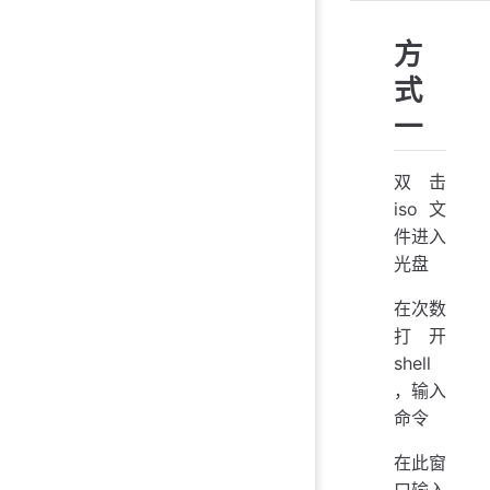
方
式
一
双击
iso文
件进入
光盘
在次数
打开
shell
，输入
命令
在此窗
口输入