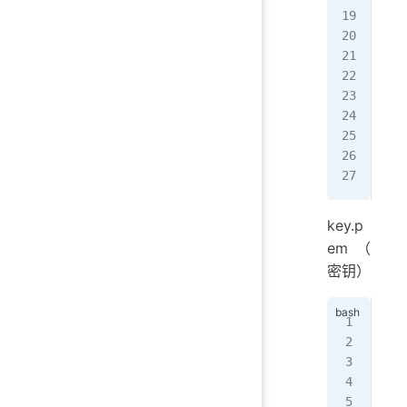
YTA
LzA
MA0
T0H
o4E
d56
nTz
VBG
---
key.p
em（
密钥）
---
MII
eLd
ook
vdV