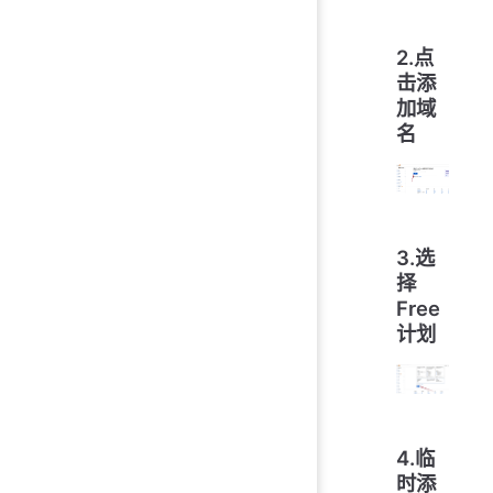
2.点
击添
加域
名
3.选
择
Free
计划
4.临
时添