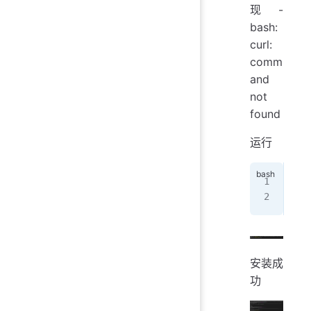
现 -
bash:
curl:
comm
and
not
found
运行
apt
apt
安装成
功