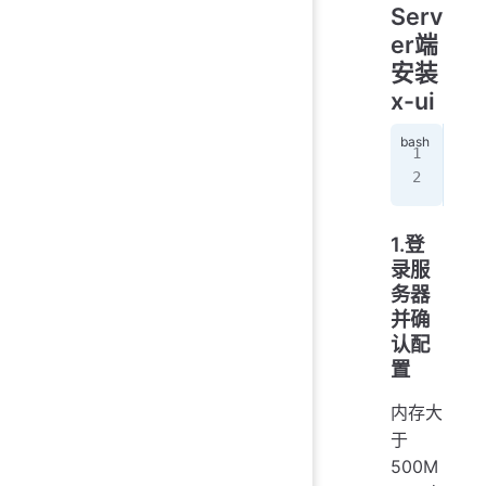
Serv
er端
安装
x-ui
输
bas
1.登
录服
务器
并确
认配
置
内存大
于
500M