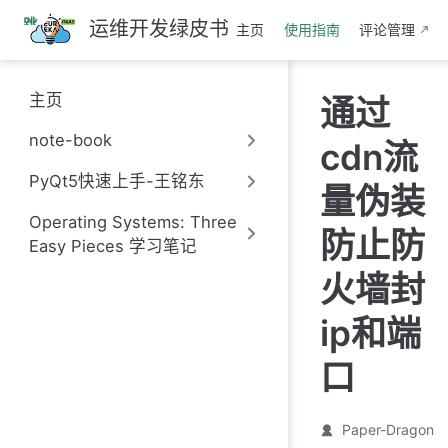
跳
运维开发绿皮书
主页
使用指南
评论管理
至
主
要
主页
通过
內
容
note-book
cdn流
PyQt5快速上手-王铭东
量伪装
Operating Systems: Three
防止防
Easy Pieces 学习笔记
火墙封
ip和端
口
Paper-Dragon