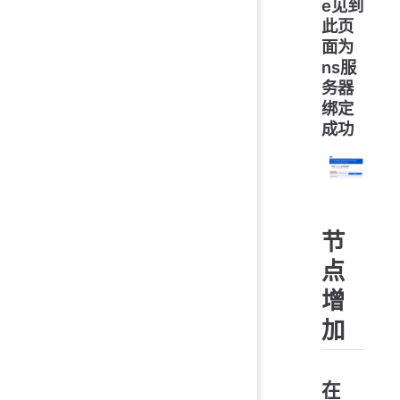
e见到
此页
面为
ns服
务器
绑定
成功
节
点
增
加
在