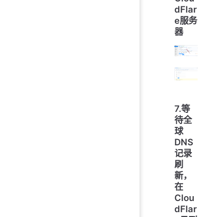
dFlar
e服务
器
7.等
待全
球
DNS
记录
刷
新，
在
Clou
dFlar