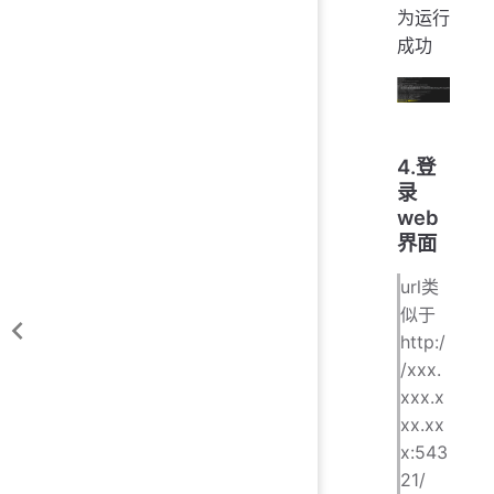
为运行
成功
4.登
录
web
界面
url类
似于
http:/
/xxx.
xxx.x
xx.xx
x:543
21/