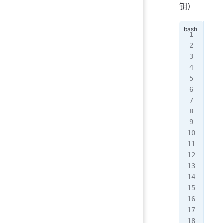
钥）
---
MII
BQA
MgY
aXR
MB4
dWR
BgN
9w0
21k
LZ1
0Me
ROT
kmu
AR4
ATA
BgN
MAY