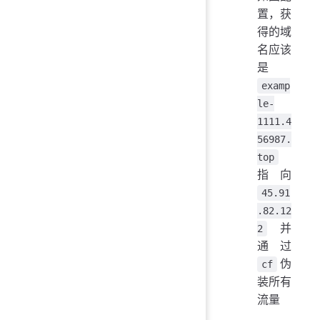
置，获
得的域
名应该
是
examp
le-
1111.4
56987.
top
指向
45.91
.82.12
并
2
通过
伪
cf
装所有
流量