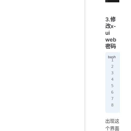
3.修
改x-
ui
web
密码
apt
sql
sel
upd
upd
sel
.q
EOF
出现这
个界面