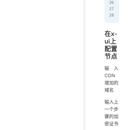
VAf
lE+
---
在x-
ui上
配置
节点
输入
CDN
增加的
域名
输入上
一个步
骤的加
密证书