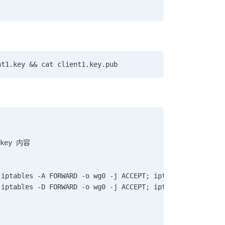
nt1.key && cat client1.key.pub
ekey 内容
 iptables -A FORWARD -o wg0 -j ACCEPT; iptables -t nat -
 iptables -D FORWARD -o wg0 -j ACCEPT; iptables -t nat -