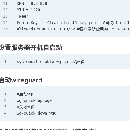
DNS = 8.8.8.8
MTU = 1420
[Peer]
PublicKey =  $(cat client1.key.pub)  #自动clien
AllowedIPs = 10.0.8.10/32 #客户端所使用的IP" > wg0
设置服务器开机自启动
systemctl enable wg-quick@wg0
启动wireguard
#启动wg0
wg-quick up wg0
#关闭wg0
wg-quick down wg0