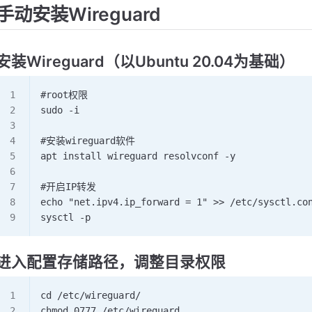
手动安装Wireguard
安装Wireguard（以Ubuntu 20.04为基础）
#root权限
sudo -i
#安装wireguard软件
apt install wireguard resolvconf -y
#开启IP转发
echo "net.ipv4.ip_forward = 1" >> /etc/sysctl.co
sysctl -p
进入配置存储路径，调整目录权限
cd /etc/wireguard/
chmod 0777 /etc/wireguard