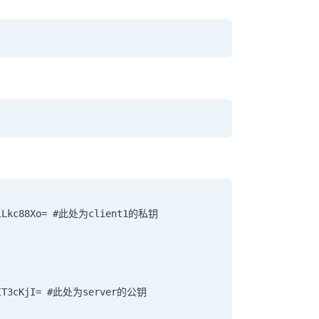
4vI1Lkc88Xo= #此处为client1的私钥
8YOIT3cKjI= #此处为server的公钥