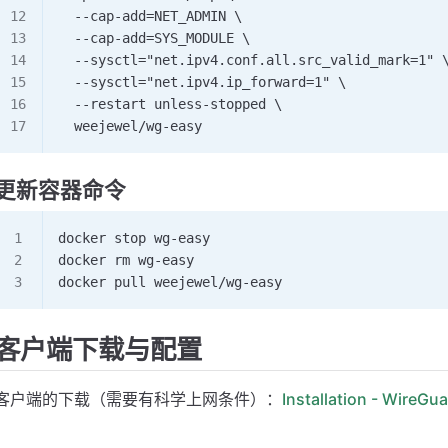
  --cap-add=NET_ADMIN \
  --cap-add=SYS_MODULE \
  --sysctl="net.ipv4.conf.all.src_valid_mark=1" 
  --sysctl="net.ipv4.ip_forward=1" \
  --restart unless-stopped \
  weejewel/wg-easy
更新容器命令
docker stop wg-easy
docker rm wg-easy
docker pull weejewel/wg-easy
客户端下载与配置
客户端的下载（需要有科学上网条件）：
Installation - WireGu