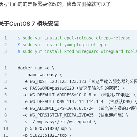
括号里面的的是你需要修改的，修改完删掉就可以了
关于CentOS 7 模块安装
$
 sudo
 yum
 install
 epel-release
 elrepo-release
$
 sudo
 yum
 install
 yum-plugin-elrepo
$
 sudo
 yum
 install
 kmod-wireguard
 wireguard-tool
docker run -d \
  --name=wg-easy \
  -e WG_HOST=123.123.123.123 (🚨这里输入服务器的公网
  -e PASSWORD=passwd123 (🚨这里输入你的密码) \
  -e WG_DEFAULT_ADDRESS=10.0.8.x （🚨默认IP地址）\
  -e WG_DEFAULT_DNS=114.114.114.114 （🚨默认DNS）\
  -e WG_ALLOWED_IPS=10.0.8.0/24 （🚨允许连接的IP段
  -e WG_PERSISTENT_KEEPALIVE=25 （🚨重连间隔）\
  -v ~/.wg-easy:/etc/wireguard \
  -p 51820:51820/udp \
  -p 51821:51821/tcp \