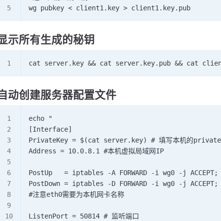
wg pubkey < client1.key > client1.key.pub
显示所有生成的秘钥
cat server.key && cat server.key.pub && cat clie
自动创建服务器配置文件
echo "
[Interface]
PrivateKey = $(cat server.key) # 填写本机的privat
Address = 10.0.8.1 #本机虚拟局域网IP
PostUp   = iptables -A FORWARD -i wg0 -j ACCEPT;
PostDown = iptables -D FORWARD -i wg0 -j ACCEPT;
#注意eth0需要为本机网卡名称
ListenPort = 50814 # 监听端口