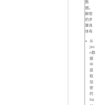
数
据。
解密
的步
骤具
体有
从
jso
n数
据
中
提
取
加
密
的
ba