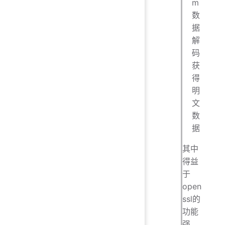
m
数
据
解
码
获
得
明
文
数
据
其中
得益
于
open
ssl的
功能
强