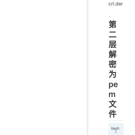
crl.der
第
二
层
解
密
为
pe
m
文
件
ope