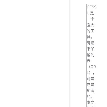
CFSS
L 是
一个
强大
的工
具，
有证
书吊
销列
表
（CR
L），
可是
它是
加密
的。
本文