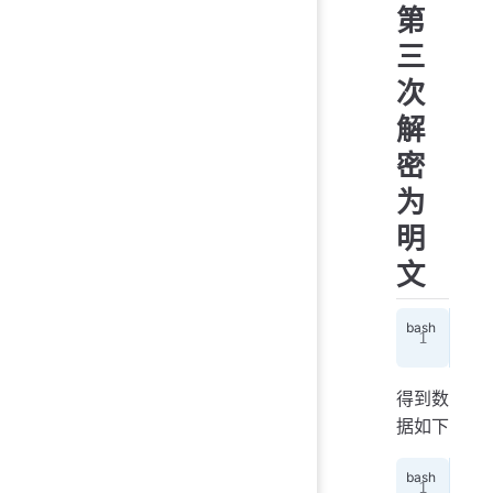
第
三
次
解
密
为
明
文
ope
得到数
据如下
ope