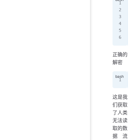
ech
0�E
*�H
   
 Pa
   
正确的
解密
ech
这是我
们获取
了人类
无法读
取的数
据流