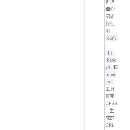
将详
细介
绍如
何使
用
curl
、
、
jq
base
和
64
open
ssl
工具
解密
CFSS
L 生
成的
CRL