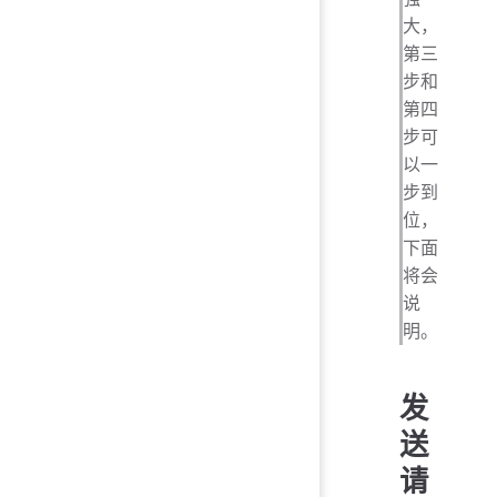
大，
第三
步和
第四
步可
以一
步到
位，
下面
将会
说
明。
发
送
请