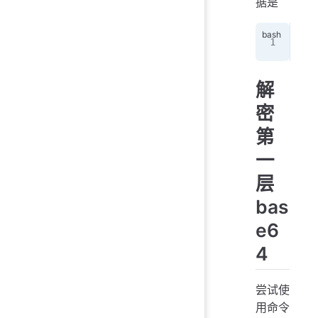
据是
MII
解
密
第
一
层
bas
e6
4
尝试使
用命令