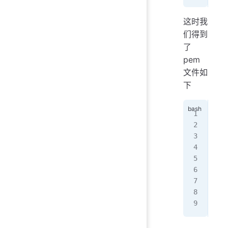
这时我
们得到
了
pem
文件如
下
---
MII
B0J
dGQ
AxM
NDE
n4A
56l
---