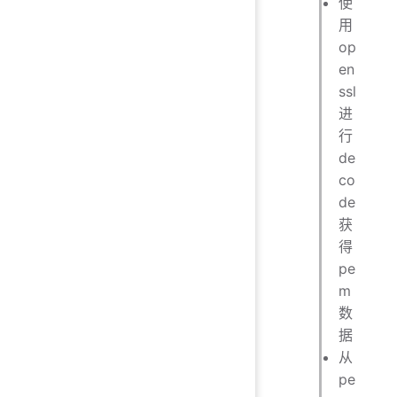
使
用
op
en
ssl
进
行
de
co
de
获
得
pe
m
数
据
从
pe