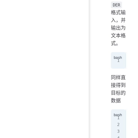
DER
格式输
入，并
输出为
文本格
式。
ope
同样直
接得到
目标的
数据
ope
Cer
   
   