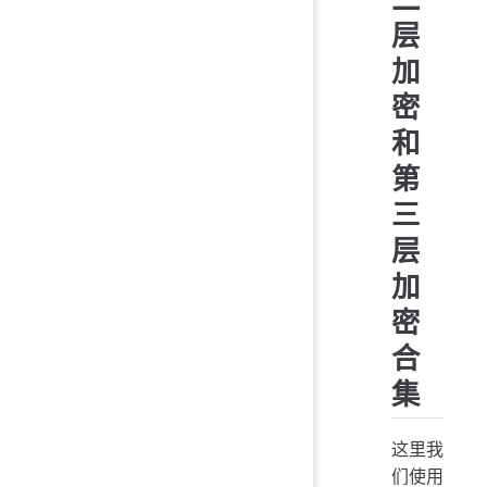
层
加
密
和
第
三
层
加
密
合
集
这里我
们使用