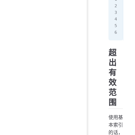
第
第
[2,
[5,
[2,
超
出
有
效
范
围
使用基
本索引
的话，