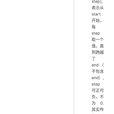
step],
表示从
start
开始，
每
step
取一个
值，直
到跨越
了
end（
不包含
end）,
step
可正可
负，不
为0.
其实咋