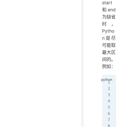
start
和end
为缺省
时，
Pytho
n是尽
可能取
最大区
间的。
例如：
# c
a 
=
for
   
pri
# 