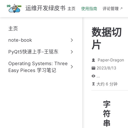
跳
运维开发绿皮书
主页
使用指南
评论管理
至
主
要
主页
数据切
內
容
note-book
片
PyQt5快速上手-王铭东
Paper-Dragon
Operating Systems: Three
2023/8/13
Easy Pieces 学习笔记
...
大约 6 分钟
字
符
串