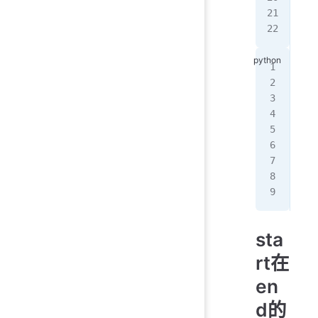
pri
pri
[
0
,
第
第
-
[
2
,
[
5
,
[
2
,
---
[
0
,
[
3
,
sta
rt在
en
d的