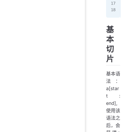
   
   
基
本
切
片
基本语
法：
a[star
t :
end],
使用该
语法之
后，会