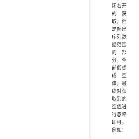
闭右开
的获
取，但
是超出
序列数
据范围
的部
分，全
部假想
成空
值，最
终对获
取到的
空值进
行忽略
即可。
例如：