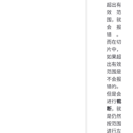
超出有
效范
围，就
会报
错。
而在切
片中，
如果超
出有效
范围是
不会报
错的。
但是会
进行
截
断
，就
是仍然
按范围
进行左