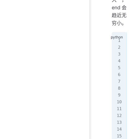
end会
趋近无
穷小。
# c
a 
=
for
   
pri
# 
pri
#
pri
#
# p
# 
pri