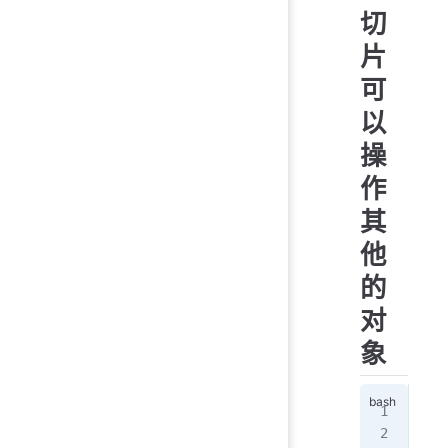
切
片
可
以
操
作
其
他
的
对
象
>>>
>>>