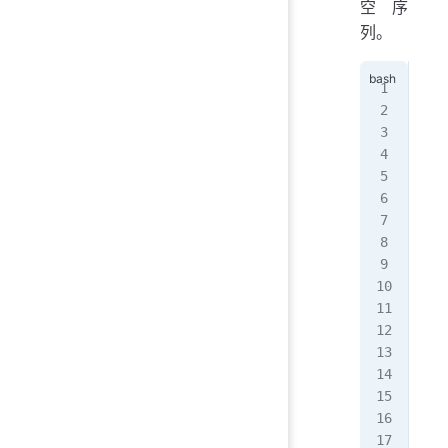
空序
列。
# c
a
 =
for
   
pri
# 
pri
#
pri
#
# p
# 
pri
pri
pri