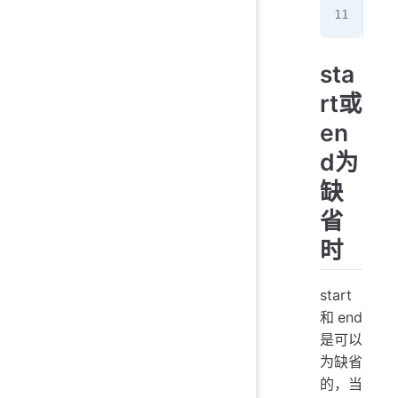
[]
sta
rt或
en
d为
缺
省
时
start
和end
是可以
为缺省
的，当