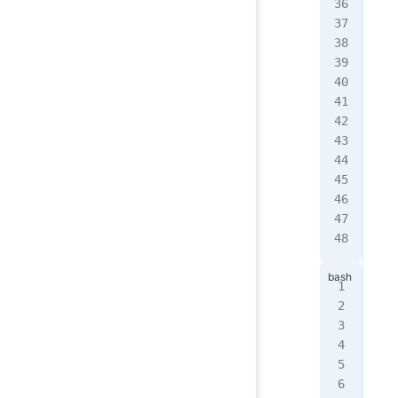
pri
pri
pri
pri
#
pri
pri
#
pri
#
pri
[0,
第
第
[2,
[5,
[2,