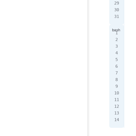
pri
pri
pri
[0,
第
第
[2,
[5,
[2,
---
[0,
[3,
---
[]
---
[0,
[2,