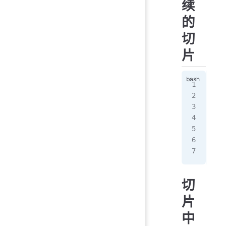
续
的
切
片
>>>
[0,
>>>
[4]
a[:
[0,
[2,
切
片
中