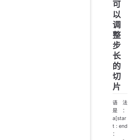
可
以
调
整
步
长
的
切
片
语法
是：
a[star
t : end
：