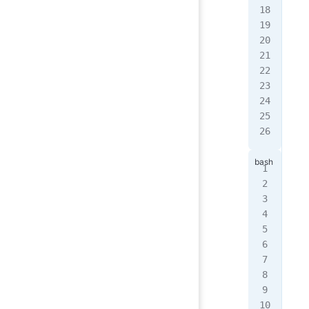
#
pri
pri
pri
# 
pri
pri
[0,
第
第
[2,
[5,
[2,
---
[0,
[3,
---