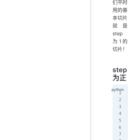
们平时
用的基
本切片
就是
step
为1的
切片！
step
为正
# c
a 
=
for
   
pri