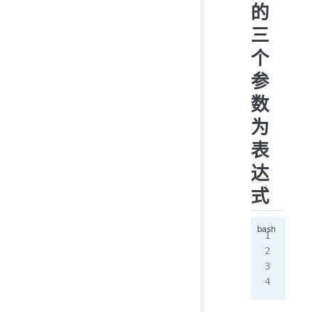
的
三
个
参
数
为
表
达
式
>>>
[0,
>>>
[3,