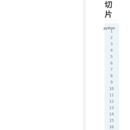
切
片
s1 
pri
pri
# 
# [
pri
pri
pri
pri
pri
# 
for