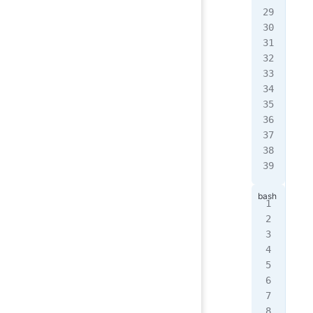
pri
pri
pri
#
# 
pri
pri
pri
pri
pri
[0,
第
第
[2,
[5,
[2,
---
[0,