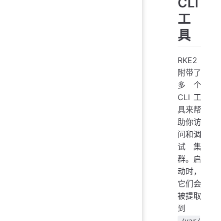
CLI
工
具
RKE2
附带了
多个
CLI 工
具来帮
助你访
问和调
试集
群。启
动时，
它们会
被提取
到
/var/