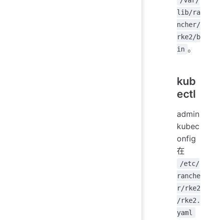
lib/ra
ncher/
rke2/b
。
in
kub
ectl
admin
kubec
onfig
在
/etc/
ranche
r/rke2
/rke2.
yaml