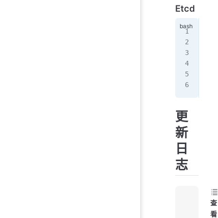
Etcd
ETC
更
新
日
志
查
看