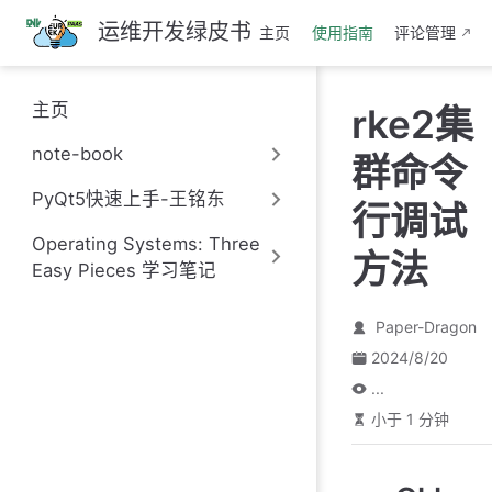
跳
运维开发绿皮书
主页
使用指南
评论管理
至
主
要
主页
rke2集
內
容
note-book
群命令
PyQt5快速上手-王铭东
行调试
Operating Systems: Three
方法
Easy Pieces 学习笔记
Paper-Dragon
2024/8/20
...
小于 1 分钟