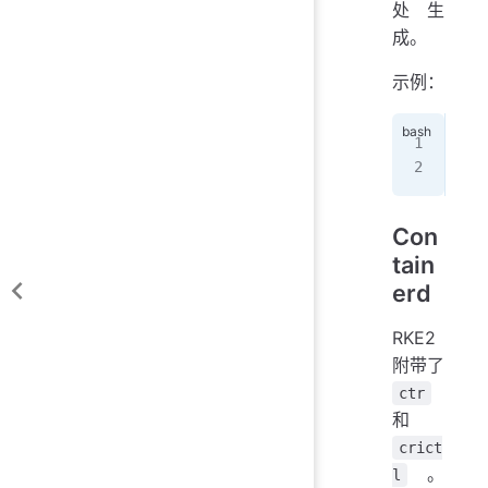
处生
成。
示例：
exp
/va
Con
tain
erd
RKE2
附带了
ctr
和
crict
。
l