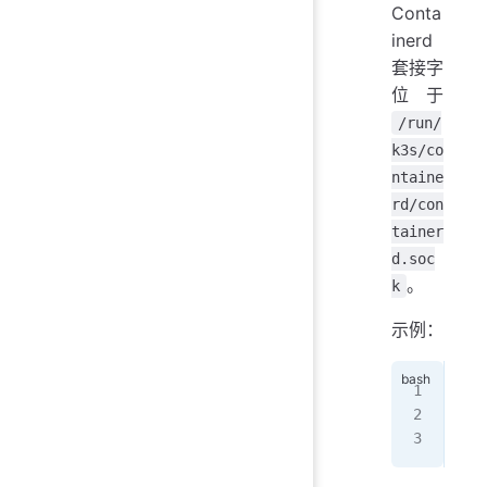
Conta
inerd
套接字
位于
/run/
k3s/co
ntaine
rd/con
tainer
d.soc
。
k
示例：
/va
exp
/va