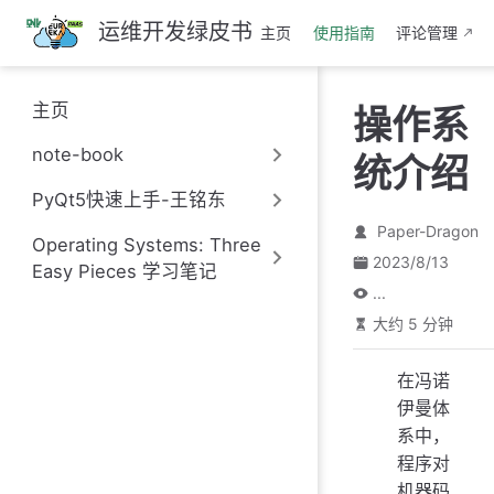
跳
运维开发绿皮书
主页
使用指南
评论管理
至
主
要
主页
操作系
內
容
note-book
统介绍
PyQt5快速上手-王铭东
Paper-Dragon
Operating Systems: Three
2023/8/13
Easy Pieces 学习笔记
...
大约 5 分钟
在冯诺
伊曼体
系中，
程序对
机器码