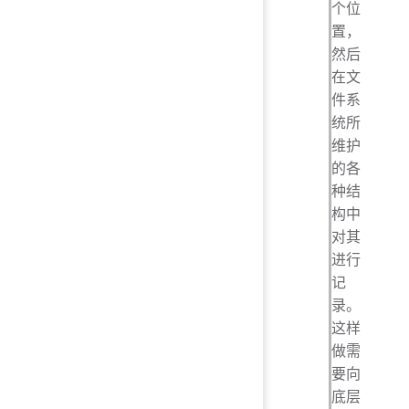
个位
置，
然后
在文
件系
统所
维护
的各
种结
构中
对其
进行
记
录。
这样
做需
要向
底层