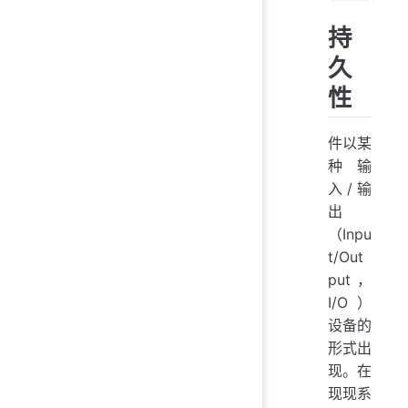
持
久
性
件以某
种输
入/输
出
（Inpu
t/Out
put，
I/O）
设备的
形式出
现。在
现现系