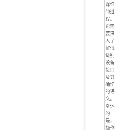
详细
的过
程。
它需
要深
入了
解低
级别
设备
接口
及其
确切
的语
义。
幸运
的
是，
操作