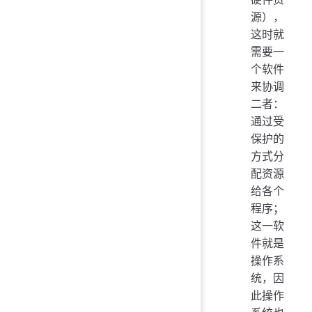
源），
这时就
需要一
个软件
来协调
二者：
通过受
保护的
方式分
配资源
给各个
程序；
这一软
件就是
操作系
统，因
此操作