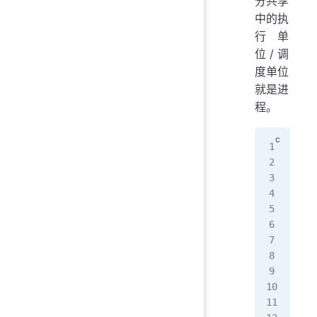
分共享
中的执
行单
位/调
度单位
就是进
程。
#in
#in
#in
#in
int
   
   
   