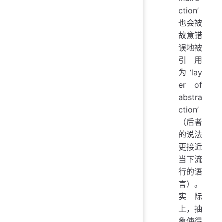
ction’
也会被
故意错
误地被
引用
为‘lay
er of
abstra
ction’
（后者
的说法
更接近
当下流
行的语
言）。
实际
上，抽
象使得