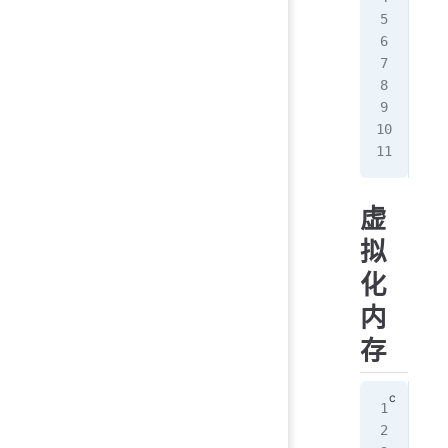
A 
B 
C 
D 
A 
B 
C
虚
拟
化
内
存
#in
#in