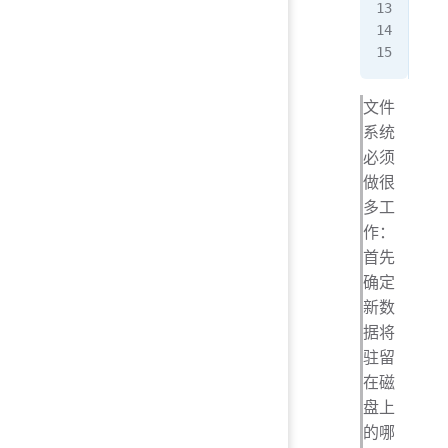
 cl
 re
 }
文件
系统
必须
做很
多工
作：
首先
确定
新数
据将
驻留
在磁
盘上
的哪