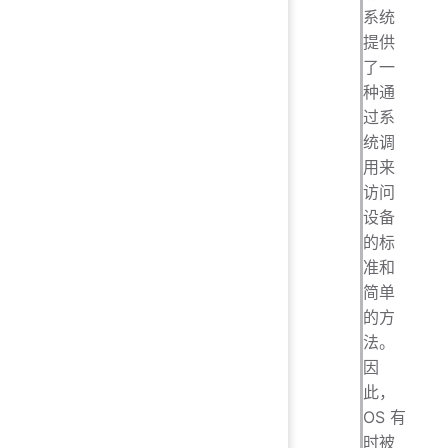
系统
提供
了一
种通
过系
统调
用来
访问
设备
的标
准和
简单
的方
法。
因
此，
OS 有
时被