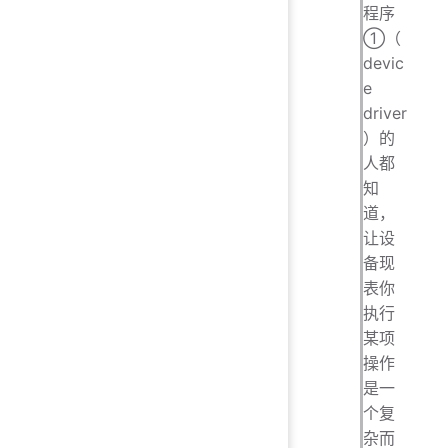
程序
①（
devic
e
driver
）的
人都
知
道，
让设
备现
表你
执行
某项
操作
是一
个复
杂而