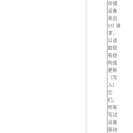
存储
设备
发出
I/O 请
求，
以读
取现
有结
构或
更新
（写
入）
它
们。
所有
写过
设备
驱动