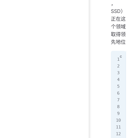
，
SSD）
正在这
个领域
取得领
先地位
#in
#in
#in
#in
#in
int
mai
{
 in
 as
 in
 as