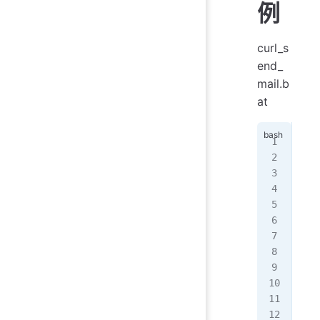
例
curl_s
end_
mail.b
at
@ec
rem
rem
rem
set
set
set
set
set
rem
rem
ech