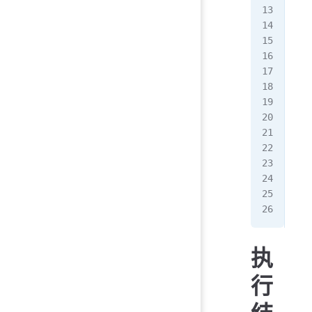
ech
ech
ech
ech
rem
rem
rem
rem
cur
rem
del
pau
执
行