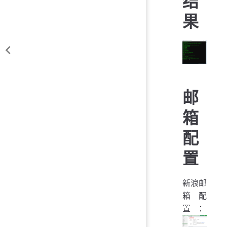
结
果
邮
箱
配
置
新浪邮
箱配
置：