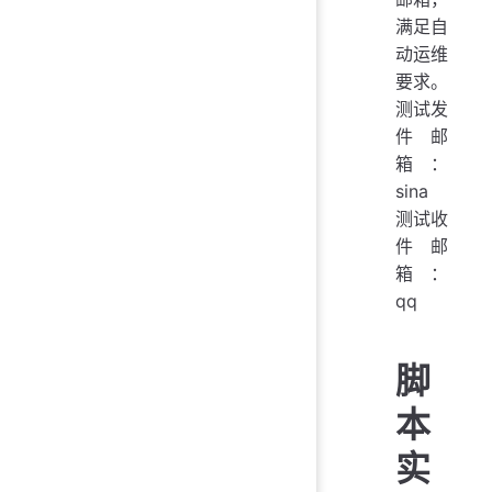
满足自
动运维
要求。
测试发
件邮
箱：
sina
测试收
件邮
箱：
qq
脚
本
实