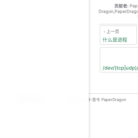
贡献者:
Pap
Dragon
,
PaperDrag
上一页
什么是进程
/dev/(tcp|udp
运维开发绿皮书
copyleft 2023-至今 PaperDragon