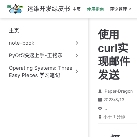
跳
运维开发绿皮书
主页
使用指南
评论管理
至
主
要
主页
使用
內
容
note-book
curl实
PyQt5快速上手-王铭东
现邮件
Operating Systems: Three
发送
Easy Pieces 学习笔记
Paper-Dragon
2023/8/13
...
小于 1 分钟