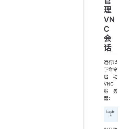
管
理
VN
C
会
话
运行以
下命令
启动
VNC
服务
器：
vnc