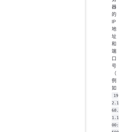
器
的
IP
地
址
和
端
口
号
（
例
如
19
2.1
68.
1.1
00: