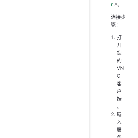
r
。
连接步
骤：
打
开
您
的
VN
C
客
户
端
。
输
入
服
务