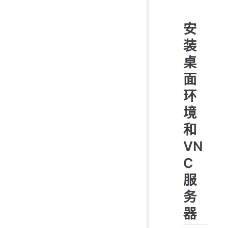
安
装
桌
面
环
境
和
VN
C
服
务
器