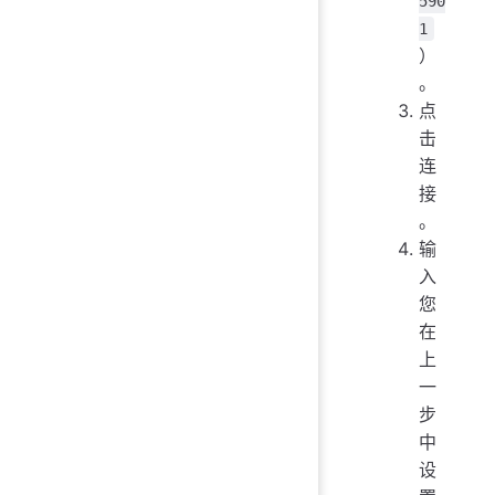
590
1
）
。
点
击
连
接
。
输
入
您
在
上
一
步
中
设