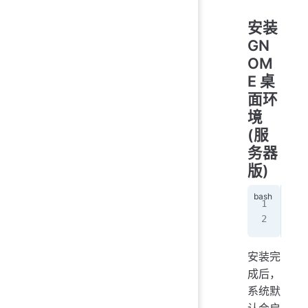
安装
GN
OM
E 桌
面环
境
(服
务器
版)
sud
sud
安装完
成后，
系统默
认会启