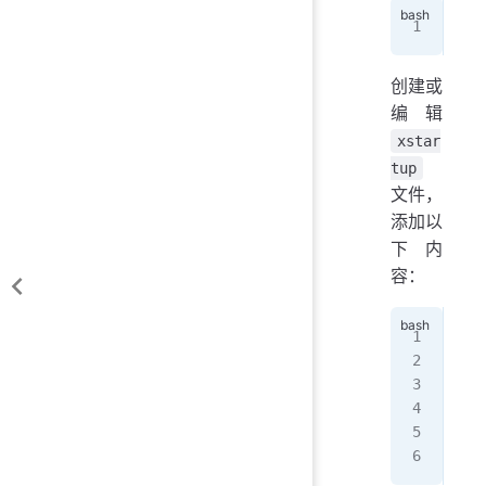
cd
 
创建或
编辑
xstar
tup
文件，
添加以
下内
容：
#!/
# S
[ 
-
[ 
-
vnc
dbu