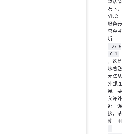
默认情
况下，
VNC
服务器
只会监
听
127.0
.0.1
，这意
味着您
无法从
外部连
接。要
允许外
部连
接，请
使用
-