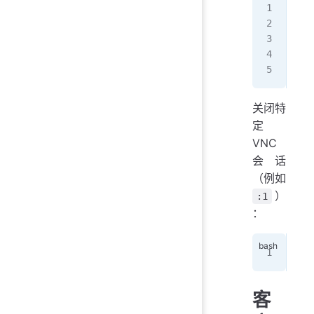
Tig
X D
:1 
:2 
关闭特
定
VNC
会话
（例如
）
:1
：
vnc
客