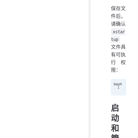
保存文
件后，
请确认
xstar
tup
文件具
有可执
行权
限：
chm
启
动
和