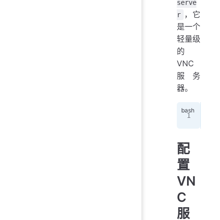
serve
，它
r
是一个
轻量级
的
VNC
服务
器。
sud
配
置
VN
C
服