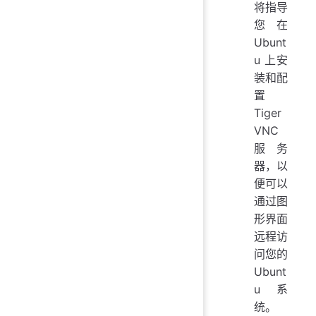
将指导
您在
Ubunt
u 上安
装和配
置
Tiger
VNC
服务
器，以
便可以
通过图
形界面
远程访
问您的
Ubunt
u 系
统。