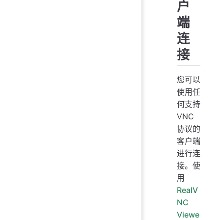
户
端
连
接
您可以
使用任
何支持
VNC
协议的
客户端
进行连
接。使
用
RealV
NC
Viewe