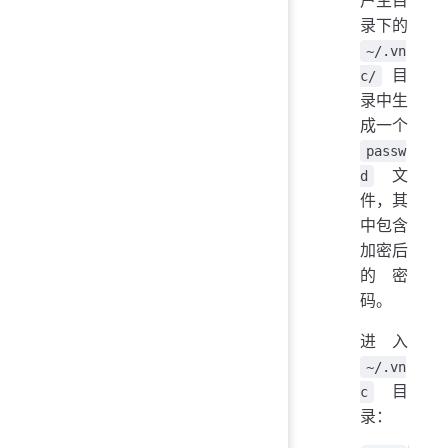
录下的
~/.vn
目
c/
录中生
成一个
passw
文
d
件，其
中包含
加密后
的密
码。
进入
~/.vn
目
c
录：