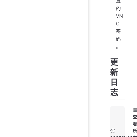
置
的
VN
C
密
码
。
更
新
日
志
查
看
所