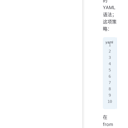
的
YAML
语法；
这项策
略：
...
  i
  -
   
   
   
   
   
   
...
在
from