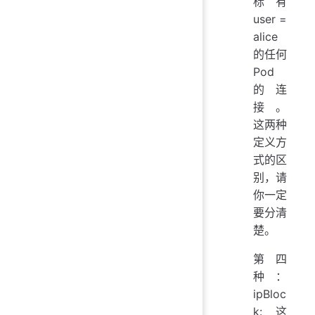
标有
user =
alice
的任何
Pod
的连
接。
这两种
定义方
式的区
别，请
你一定
要分清
楚。
第四
种：
ipBloc
k: 这