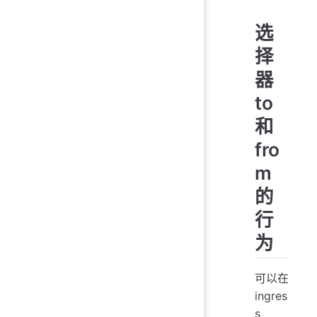
选
择
器
to
和
fro
m
的
行
为
可以在
ingres
s