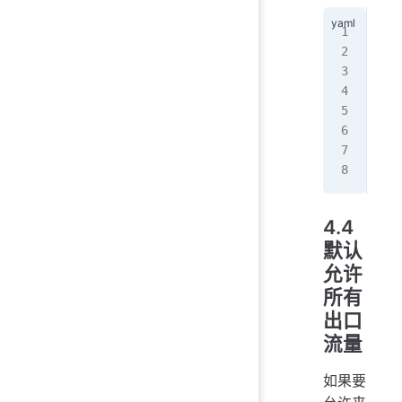
api
kin
met
  n
spe
  p
  p
  -
4.4
默认
允许
所有
出口
流量
如果要