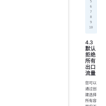
spe
  p
  i
  -
   
  -
4.3
默认
拒绝
所有
出口
流量
您可以
通过创
建选择
所有容