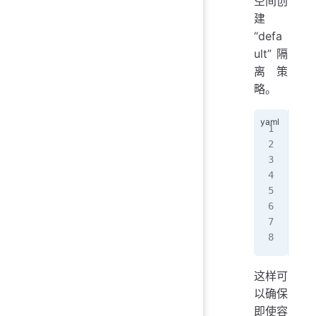
空间创
建
“defa
ult” 隔
离策
略。
api
kin
met
  n
spe
  p
  p
  -
这样可
以确保
即使容