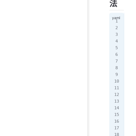
法
api
kin
met
  n
  n
spe
  p
   
   
  p
 - 
 - 
   
 - 
   
   
   
   