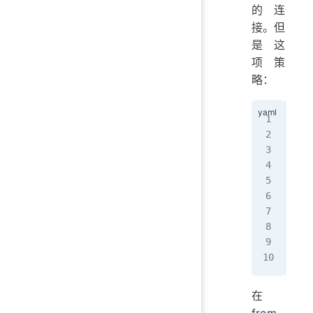
的连
接。但
是 这
项 策
略：
 ..
  i
 - 
   
   
   
   
   
   
   
在