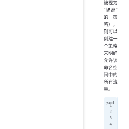
被视为
“隔离”
的策
略），
则可以
创建一
个策略
来明确
允许该
命名空
间中的
所有流
量。
api
kin
met
  n