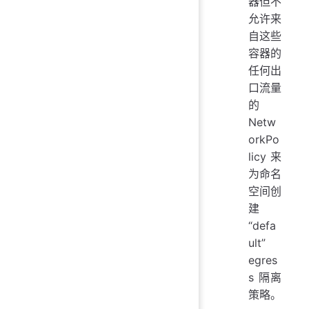
器但不
允许来
自这些
容器的
任何出
口流量
的
Netw
orkPo
licy 来
为命名
空间创
建
“defa
ult”
egres
s 隔离
策略。