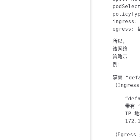
podSele
policyT
ingres
所以，
该网络
策略示
例:
隔离 “def
（Ingres
    “de
    带有 
    IP 地
    172.