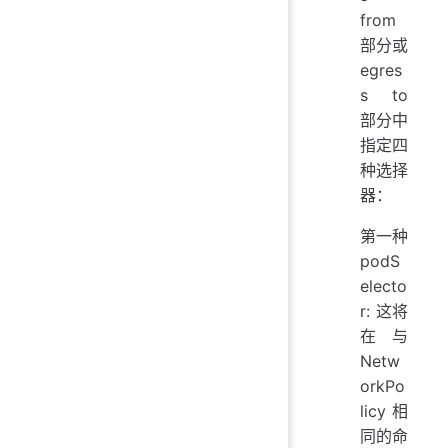
from
部分或
egres
s to
部分中
指定四
种选择
器：
第一种
podS
electo
r: 这将
在与
Netw
orkPo
licy 相
同的命