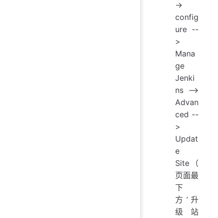
->
config
ure --
>
Mana
ge
Jenki
ns -->
Advan
ced --
>
Updat
e
Site（
页面最
下
方‘升
级站