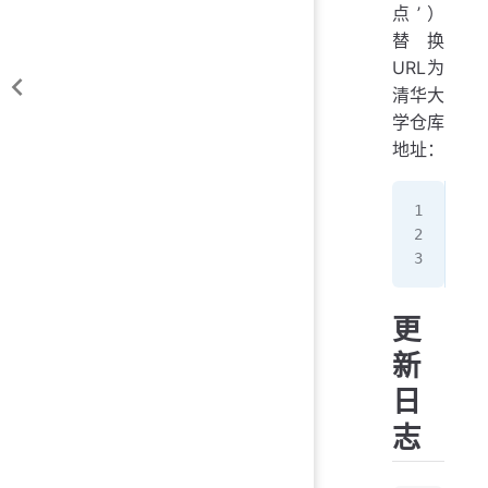
点’）
替换
URL为
清华大
学仓库
地址：
htt
改
htt
更
新
日
志