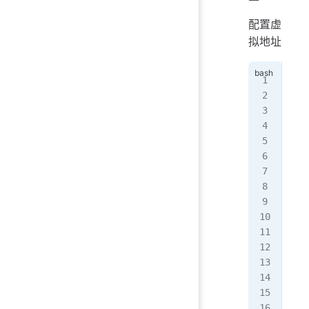
配置虚
拟地址
[ro
[ro
[ro
[ro
DEV
IPA
NET
ONB
[ro
[ro
[ro