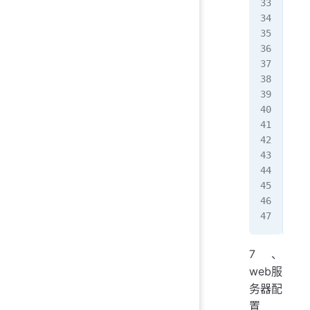
   
   
   
Nov
Nov
Nov
Nov
Nov
Nov
Nov
Nov
Nov
Nov
[ro
7、
web服
务器配
置