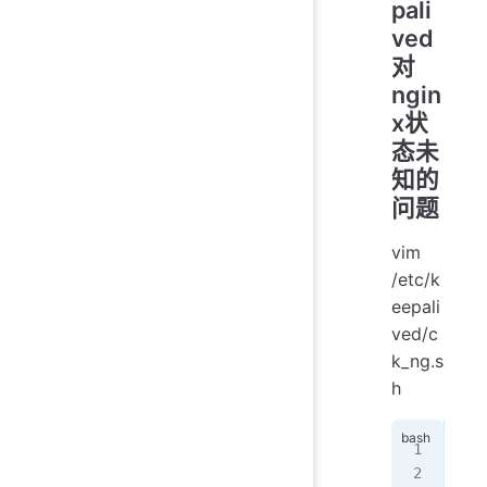
pali
ved
对
ngin
x状
态未
知的
问题
vim
/etc/k
eepali
ved/c
k_ng.s
h
#!/
# 