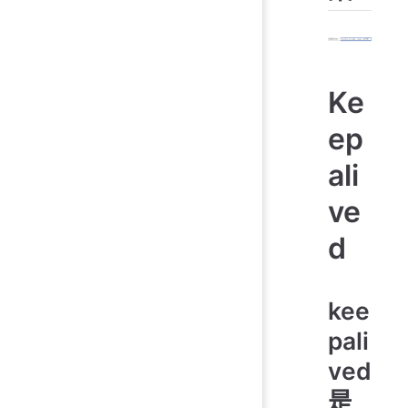
Ke
ep
ali
ve
d
kee
pali
ved
是