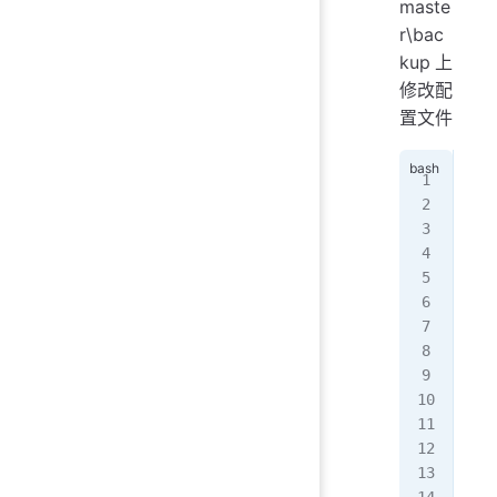
maste
r\bac
kup上
修改配
置文件
[ro
[ro
[ro
!
Co
glo
   
}
#v
# 
# 
# 
# 
#}