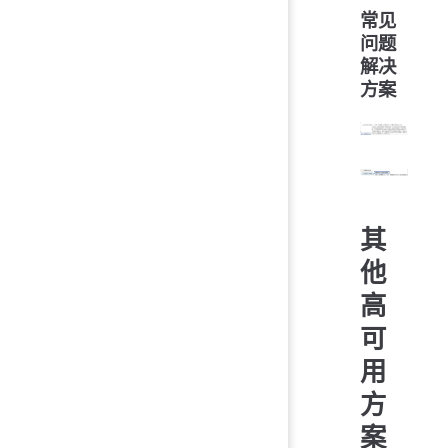
常见
问题
解决
方案
其
他
高
可
用
方
案