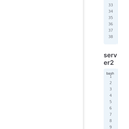
   
#  
}
serv
er2
yum
vi
 
安装
!
Co
glo
   