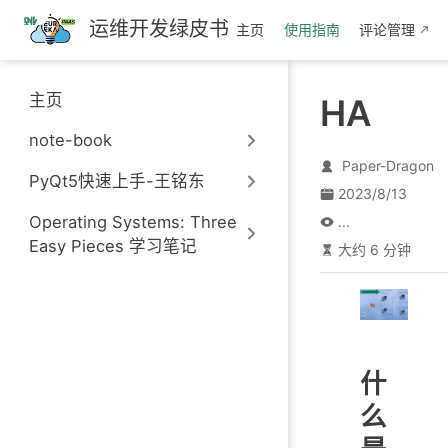
跳
运维开发绿皮书
主页
使用指南
评论管理
至
主
要
主页
HA
內
容
note-book
Paper-Dragon
PyQt5快速上手-王铭东
2023/8/13
Operating Systems: Three
...
Easy Pieces 学习笔记
大约 6 分钟
什
么