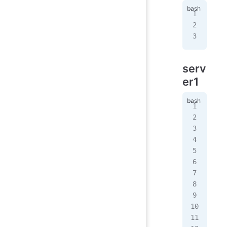
web
web
vip
serv
er1
yum
vi
 
安装
!
Co
glo
   
}