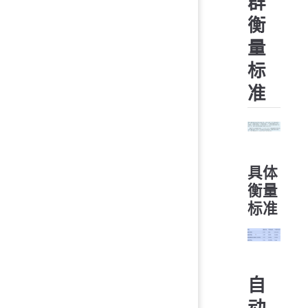
群
衡
量
标
准
具体
衡量
标准
自
动