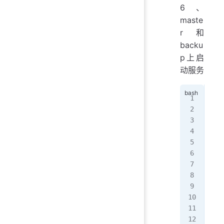
6、
maste
r和
backu
p上启
动服务
[ro
\●
 
   
   
  P
 Ma
   
   
   
   
Nov