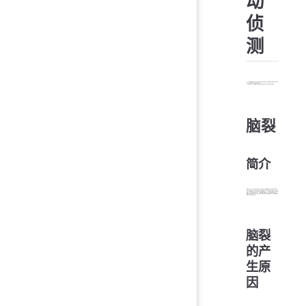
动
侦
测
脑裂
简介
脑裂
的产
生原
因