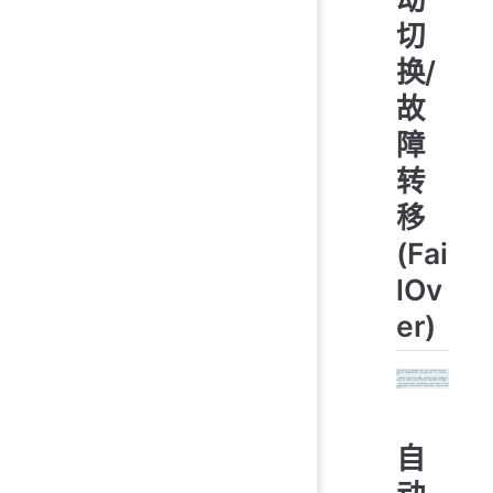
切
换/
故
障
转
移
(Fai
lOv
er)
自