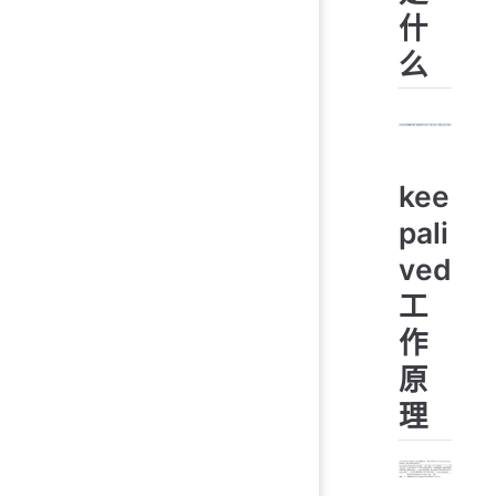
什
么
kee
pali
ved
工
作
原
理