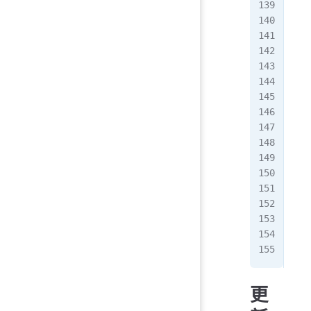
ena
ena
ena
ena
ena
ena
ena
ena
ena
ena
ena
ena
ena
ena
ena
ena
ena
更