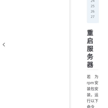
227
228
229
230
重
启
服
务
器
若为
rpm安
装包安
装，运
行以下
命令