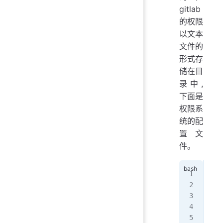
gitlab
的权限
以文本
文件的
形式存
储在目
录中,
下面是
权限系
统的配
置文
件。
roo
roo
tot
drw
drw