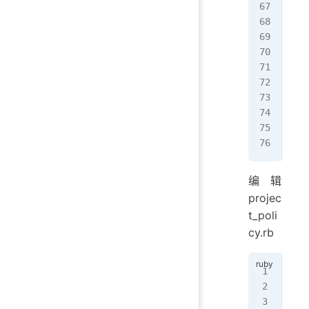
-rw
-rw
-rw
drw
-rw
-rw
-rw
drw
-rw
-rw
编辑
projec
t_poli
cy.rb
204
205
206