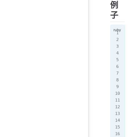
例
子
ena
ena
ena
ena
ena
ena
ena
ena
ena
ena
ena
ena
ena
ena
ena
ena