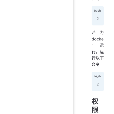
git
若为
docke
r运
行，运
行以下
命令
git
git
权
限