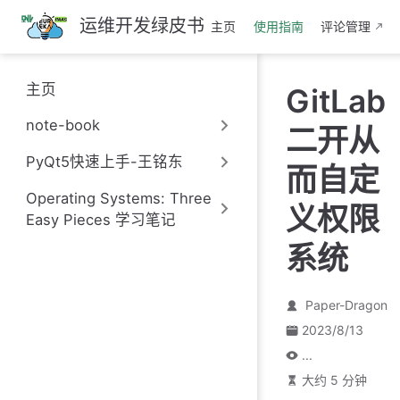
跳
运维开发绿皮书
主页
使用指南
评论管理
至
主
要
主页
GitLab
內
容
note-book
二开从
PyQt5快速上手-王铭东
而自定
Operating Systems: Three
义权限
Easy Pieces 学习笔记
系统
Paper-Dragon
2023/8/13
...
大约 5 分钟