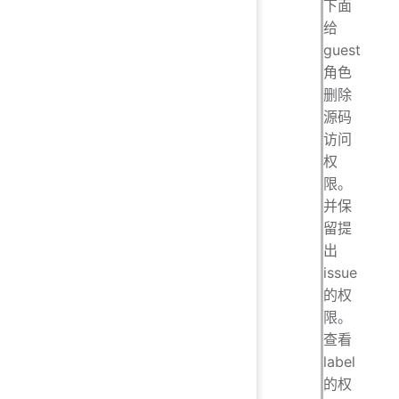
下面
给
guest
角色
删除
源码
访问
权
限。
并保
留提
出
issue
的权
限。
查看
label
的权