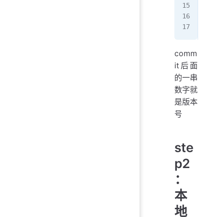
Dat
  
comm
it后面
的一串
数字就
是版本
号
ste
p2
：
本
地