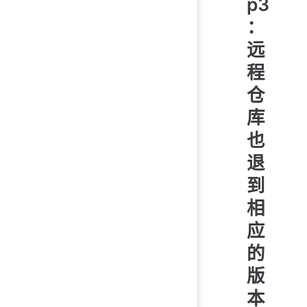
p3
：
远
程
仓
库
也
退
到
相
应
的
版
本