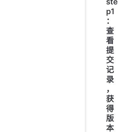
ste
p1
：
查
看
提
交
记
录
，
获
得
版
本