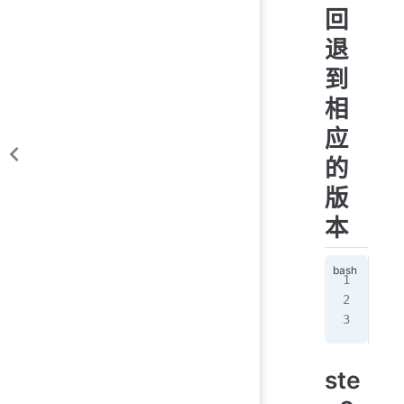
回
退
到
相
应
的
版
本
git
git
ste