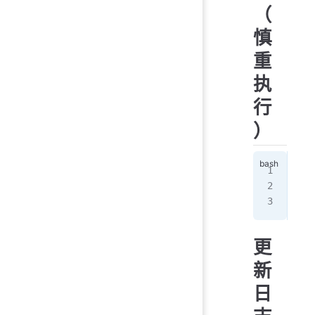
（
慎
重
执
行
）
git
git
更
新
日