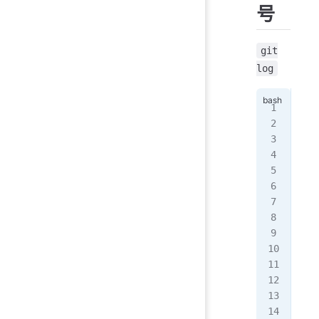
号
git
log
com
Aut
Dat
   
com
Aut
Dat
  
com
Aut