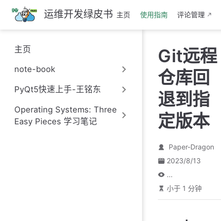
跳
运维开发绿皮书
主页
使用指南
评论管理
至
主
要
主页
Git远程
內
容
note-book
仓库回
PyQt5快速上手-王铭东
退到指
Operating Systems: Three
定版本
Easy Pieces 学习笔记
Paper-Dragon
2023/8/13
...
小于 1 分钟