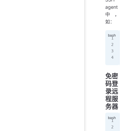
agent
中，
如：
ssh
ssh
ssh
ssh
免密
码登
录远
程服
务器
$
 s
$
 s