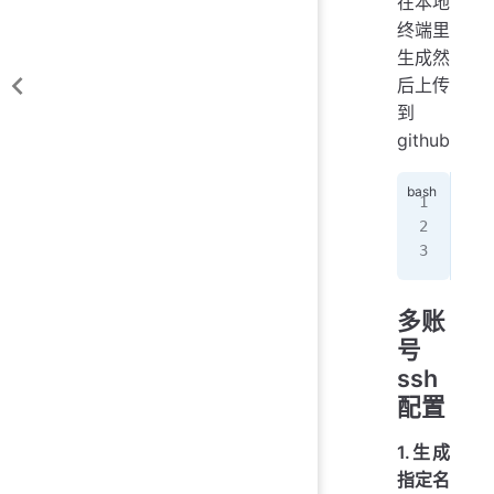
在本地
终端里
生成然
后上传
到
github
ssh
ssh
ssh
多账
号
ssh
配置
1.生成
指定名