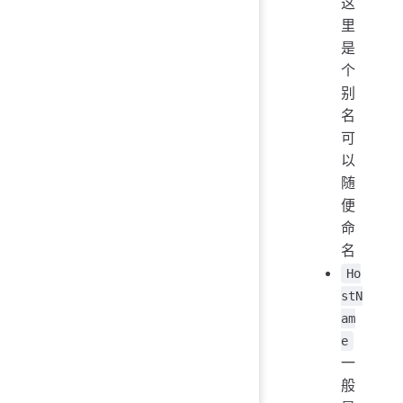
这
里
是
个
别
名
可
以
随
便
命
名
Ho
stN
am
e
一
般