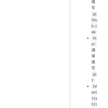
填
写
gi
thu
b.c
om
Us
er
通
常
填
写
gi
t
Id
ent
ity
Fil