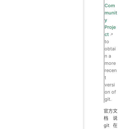
Com
munit
y
Proje
ct
to
obtai
n a
more
recen
t
versi
on of
git.
官方文
档说
git 在