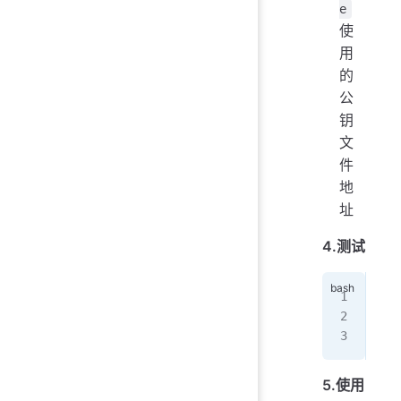
e
使
用
的
公
钥
文
件
地
址
4.测试
ssh
ssh
ssh
5.使用