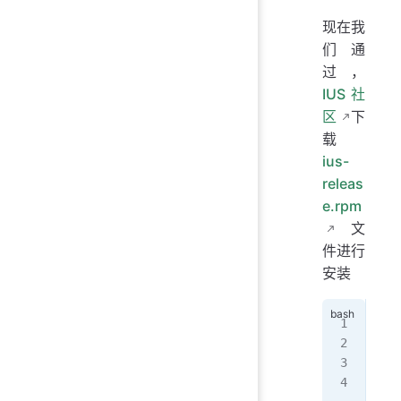
现在我
们通
过，
IUS社
区
下
载
ius-
releas
e.rpm
文
件进行
安装
# 
wge
# 
rpm