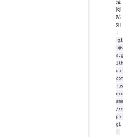
是
网
站
如
：
gi
t@s
s.g
ith
ub.
com
:us
ern
ame
/re
po.
gi
t