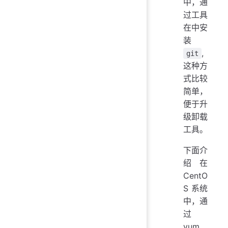
中，通
过工具
在中安
装
,
git
这种方
式比较
简单，
便于升
级卸载
工具。
下面介
绍在
CentO
S 系统
中，通
过
yum