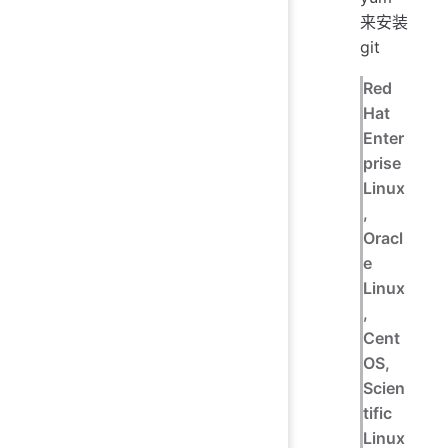
来安装
git
Red
Hat
Enter
prise
Linux
,
Oracl
e
Linux
,
Cent
OS,
Scien
tific
Linux