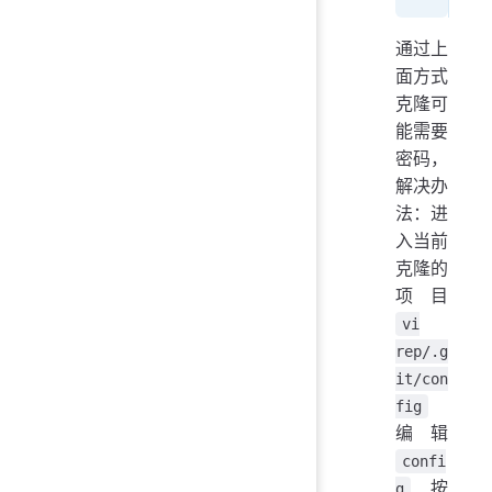
通过上
面方式
克隆可
能需要
密码，
解决办
法：进
入当前
克隆的
项目
vi
rep/.g
it/con
fig
编辑
confi
, 按
g