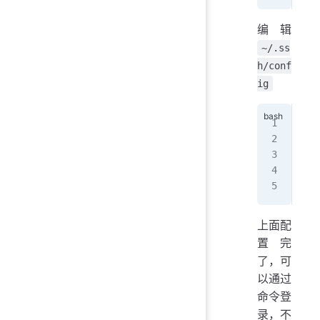
编辑
~/.ss
h/conf
ig
Hos
  H
  U
  P
  I
上面配
置完
了，可
以通过
命令登
录，不