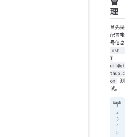
管
理
首先是
配置帐
号信息
ssh -
T
git@gi
thub.c
测
om
试。
git
git
git
git
git