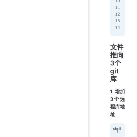
[br
文件
推向
3个
git
库
1. 增加
3个远
程库地
址
git