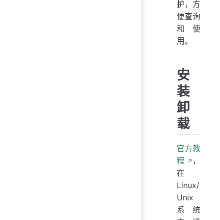
护，方
便查询
和使
用。
安
装
卸
载
官方教
程
，
在
Linux/
Unix
系统