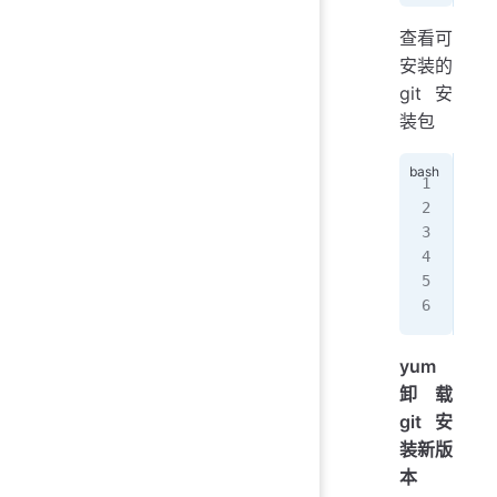
查看可
安装的
git安
装包
rep
# g
# g
# g
# g
# g
yum
卸载
git 安
装新版
本