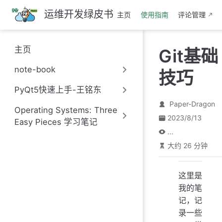
跳
运维开发绿皮书
主页
使用指南
评论管理
至
主
要
主页
Git基础
內
容
note-book
技巧
PyQt5快速上手-王铭东
Paper-Dragon
Operating Systems: Three
2023/8/13
Easy Pieces 学习笔记
...
大约 26 分钟
这里是
我的笔
记，记
录一些