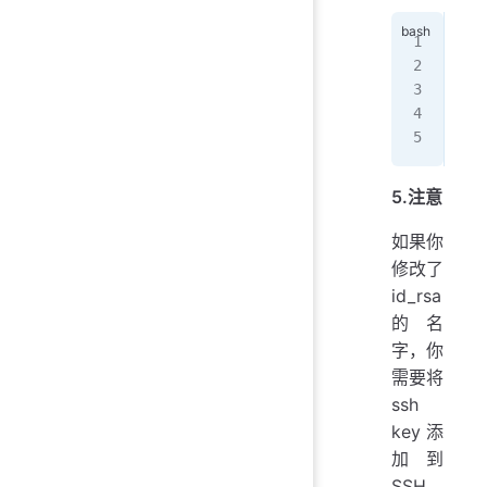
#
git
#
git
git
5.注意
如果你
修改了
id_rsa
的名
字，你
需要将
ssh
key添
加到
SSH