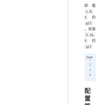
卸载
1.8.
的
3
git
，安装
2.16.
的
5
git
#
yum
#
yum
配
置