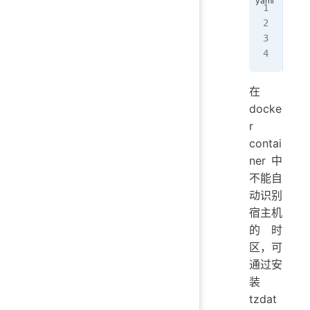
ln 
或
cp 
重
在
docke
r
contai
ner 中
不能自
动识别
宿主机
的时
区，可
通过安
装
tzdat