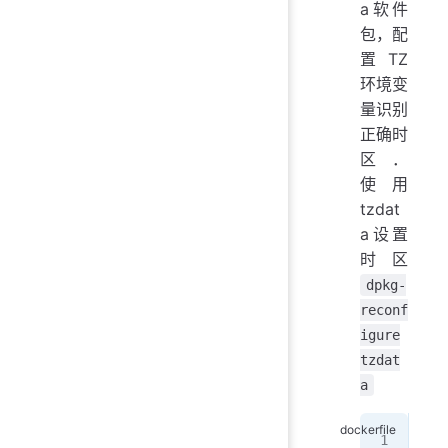
a软件
包，配
置TZ
环境变
量识别
正确时
区．
使用
tzdat
a设置
时区
dpkg-
reconf
igure
tzdat
a
# f