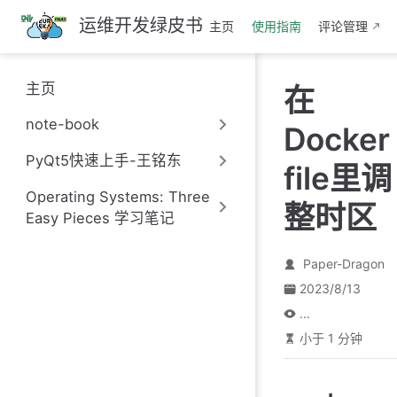
跳
运维开发绿皮书
主页
使用指南
评论管理
至
主
要
主页
在
內
容
note-book
Docker
PyQt5快速上手-王铭东
file里调
Operating Systems: Three
整时区
Easy Pieces 学习笔记
Paper-Dragon
2023/8/13
...
小于 1 分钟