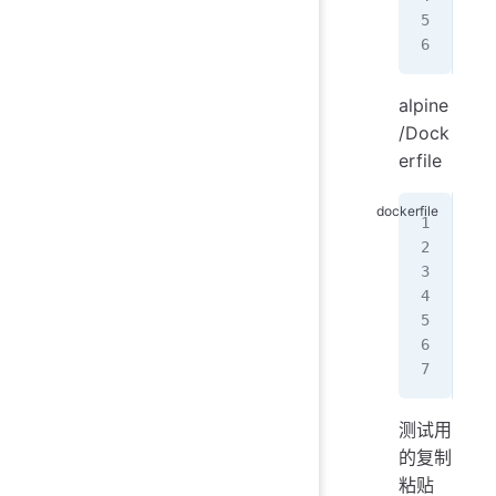
COP
ENV
alpine
/Dock
erfile
FRO
WOR
COP
ENV
RUN
ENV
CMD
测试用
的复制
粘贴