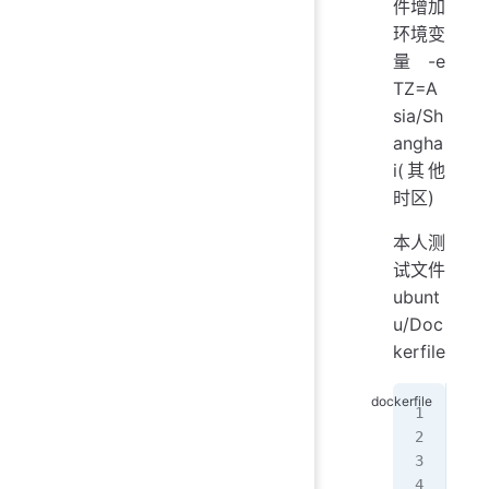
件增加
环境变
量 -e
TZ=A
sia/Sh
angha
i(其他
时区)
本人测
试文件
ubunt
u/Doc
kerfile
FRO
RUN
ENV
WOR