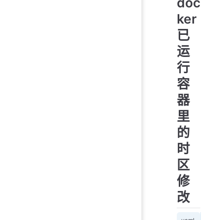
doc
ker
已
运
行
容
器
里
的
时
区
修
改