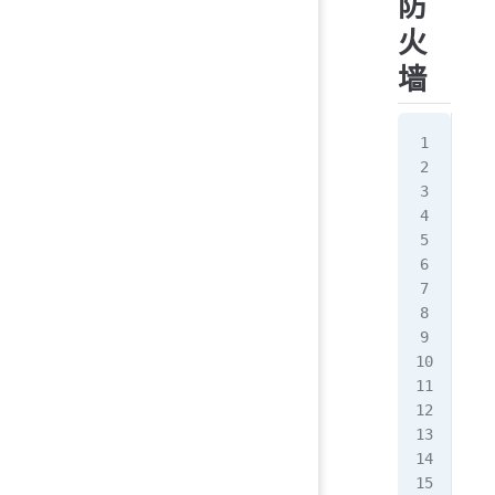
防
火
墙
na
[ro
[ro
[ro
...
SEL
[ro
[ro
[ro
[ro
[ro
[ro
[ro
[ro