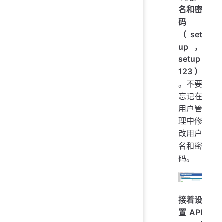
名和密
码
（set
up，
setup
123）
。不要
忘记在
用户管
理中修
改用户
名和密
码。
接着设
置API