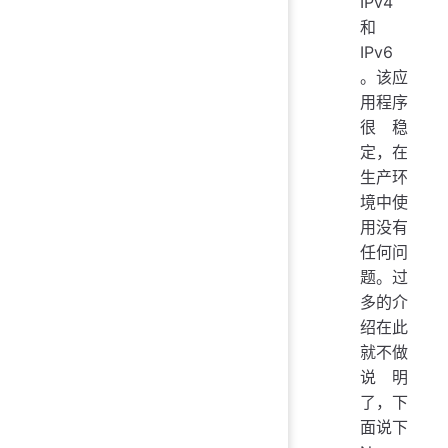
IPv4
和
IPv6
。该应
用程序
很稳
定，在
生产环
境中使
用没有
任何问
题。过
多的介
绍在此
就不做
说明
了，下
面说下