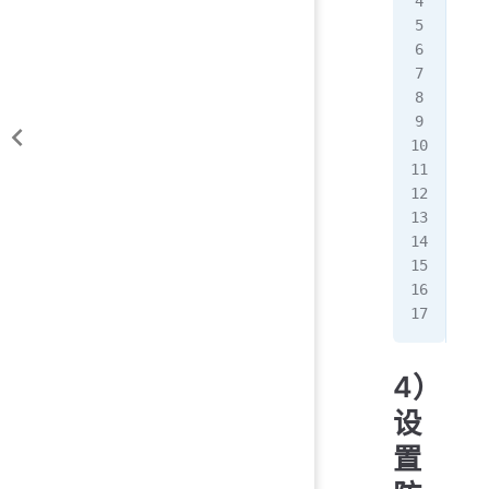
COM
nam
nam
nam
nam
修改
[ro
[ro
...
$c
$c
$co
...
4）
设
置