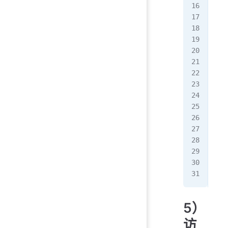
[ro
[ro
[ro
禁
[r
...
ali
ali
chk
[ro
[ro
[ro
[r
5）
访