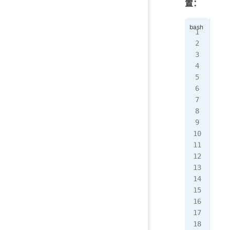
置：
[ro
[ro
tot
-rw
drw
drw
drw
-rw
-rw
-rw
-rw
-rw
drw
A
[ro
$OR
$TT