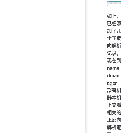
如上，
已经添
加了几
个正反
向解析
记录，
现在到
name
dman
ager
部署机
器本机
上查看
相关的
正反向
解析配