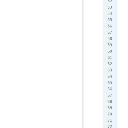
[ro
[ro
[ro
修改
[ro
[ro
opt
   
// 
   
   
   
   
   
  
   
   