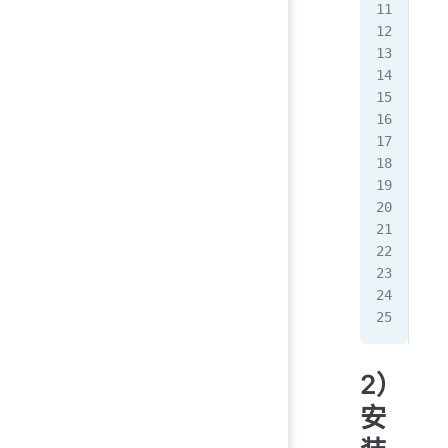
[ro
PIN
64
 
64
 
...
[ro
[ro
[ro
[ro
tot
-rw
-rw
2）
安