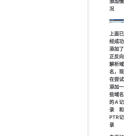
添加情
况
上面已
经成功
添加了
正反向
解析域
名，现
在尝试
添加一
些域名
的A记
录和
PTR记
录