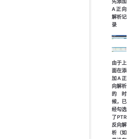
先添加
A正向
解析记
录
由于上
面在添
加A正
向解析
的时
候，已
经勾选
了PTR
反向解
析（如