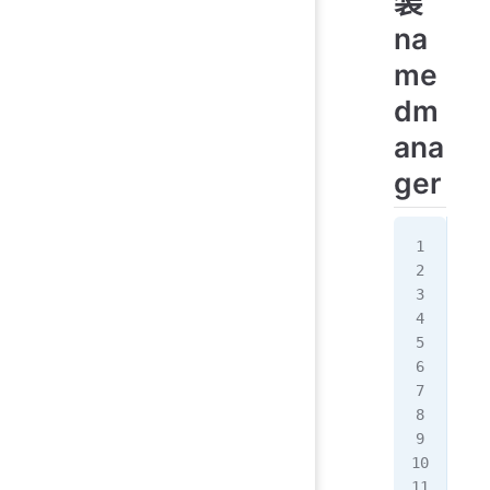
装
na
me
dm
ana
ger
[ro
修改
[ro
...
Ser
[ro
[ro
[ro
COM