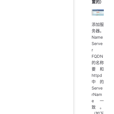
置的）
添加服
务器。
Name
Serve
r
FQDN
的名称
要和
httpd
中的
Serve
rNam
e一
致。
（如下