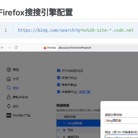
Firefox搜搜引擎配置
https://bing.com/search?q
=%s%20-site:*.csdn.net