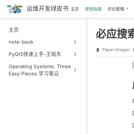
跳
运维开发绿皮书
主页
使用指南
评论管理
至
主
要
主页
必应搜
內
容
note-book
Paper-Dragon
PyQt5快速上手-王铭东
Operating Systems: Three
Easy Pieces 学习笔记