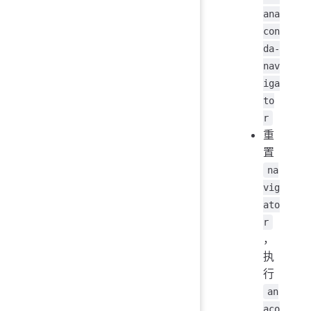
ana
con
da-
nav
iga
to
r
重
置
na
vig
ato
r
，
执
行
an
aco