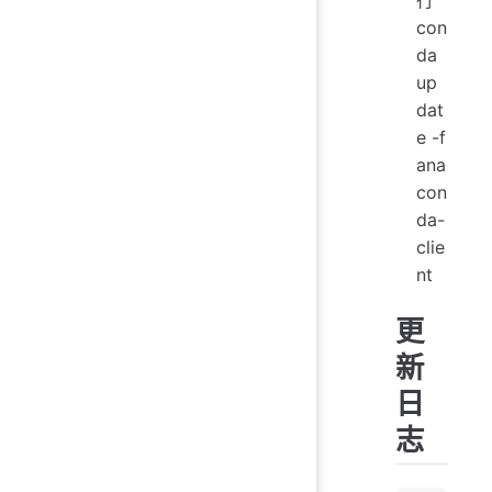
con
da
up
dat
e -f
ana
con
da-
clie
nt
更
新
日
志