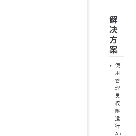
解
决
方
案
使
用
管
理
员
权
限
运
行
An