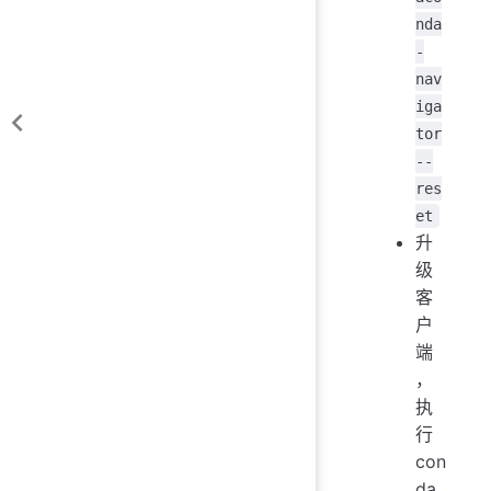
nda
-
nav
iga
tor
--
res
et
升
级
客
户
端
，
执
行
con
da