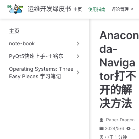
跳
运维开发绿皮书
主页
使用指南
评论管理
至
主
要
主页
Anacon
內
容
note-book
da-
PyQt5快速上手-王铭东
Naviga
Operating Systems: Three
tor打不
Easy Pieces 学习笔记
开的解
决方法
Paper-Dragon
2024/5/6
...
小于 1 分钟