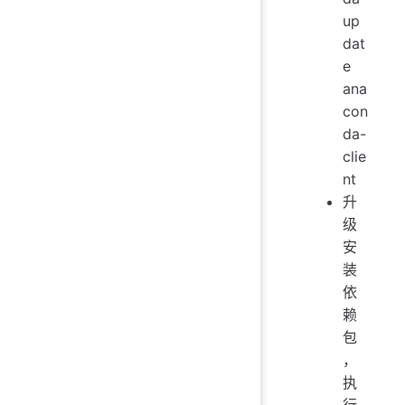
up
dat
e
ana
con
da-
clie
nt
升
级
安
装
依
赖
包
，
执
行