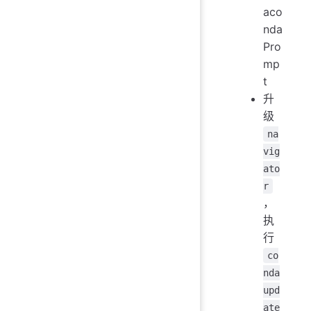
aco
nda
Pro
mp
t
升
级
na
vig
ato
r
，
执
行
co
nda
upd
ate