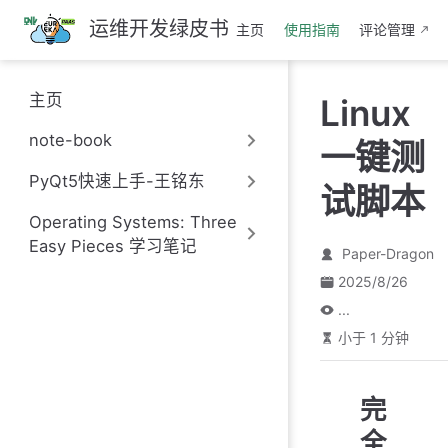
跳
运维开发绿皮书
主页
使用指南
评论管理
至
主
要
主页
Linux
內
容
note-book
一键测
PyQt5快速上手-王铭东
试脚本
Operating Systems: Three
Easy Pieces 学习笔记
Paper-Dragon
2025/8/26
...
小于 1 分钟
完
全