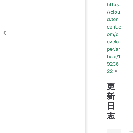
https:
//clou
d.ten
cent.c
om/d
evelo
per/ar
ticle/1
9236
22
更
新
日
志