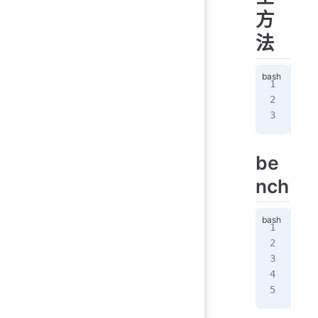
方
法
bas
或
wge
be
nch
wge
或
cur