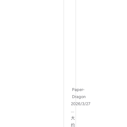
p
协
议
，
信
息
如
下
：
http://[病毒收集serve
Paper-
Dragon
2026/3/27
...
大
约