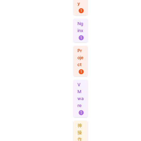
y
1
Ng
inx
1
Pr
oje
ct
1
V
M
wa
re
1
神
操
作