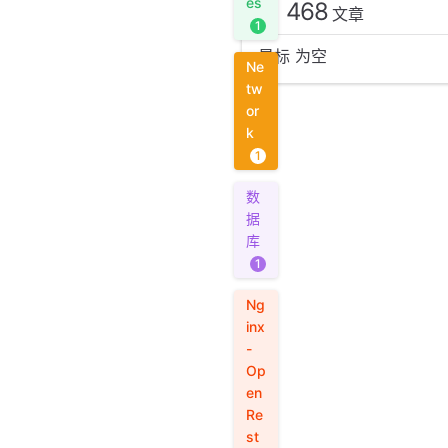
es
468
文章
1
星标 为空
Ne
tw
or
k
1
数
据
库
1
Ng
inx
-
Op
en
Re
st