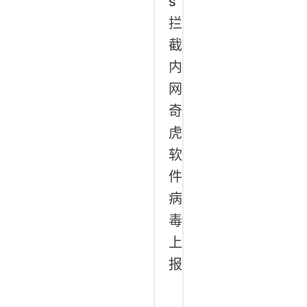
s
拦
截
内
网
奇
虎
软
件
病
毒
上
报
案
例