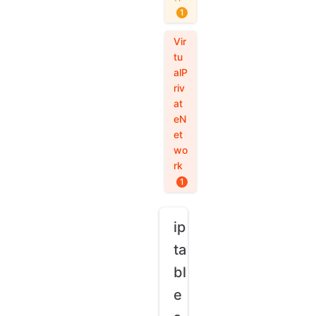
1
Vir
tu
alP
riv
at
eN
et
wo
rk
1
ip
ta
bl
e