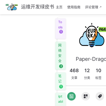
跳
运维开发绿皮书
主页
使用指南
评论管理
至
主
要
To
內
ols
容
1
7
网
络
安
Paper-Drag
全
2
468
12
10
笔
文章
分类
标签
记
1
ipt
abl