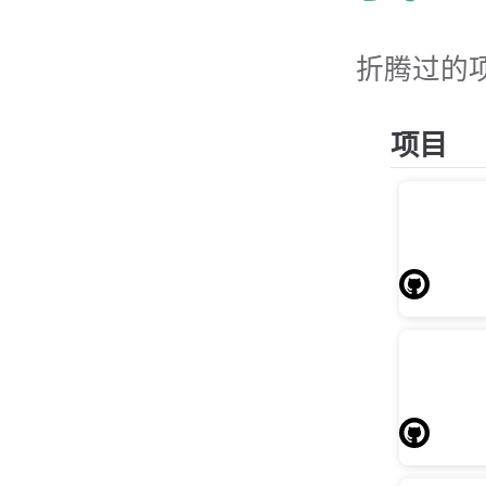
折腾过的
项目
Wha
a
查询
curl\w