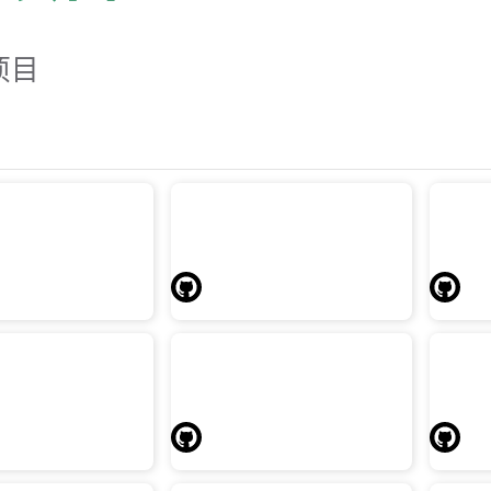
项目
t is my IP
运维开发绿皮书
ddress？
运行在
放置运维开发笔记、搜集、摘
录、实践。
本机IP，支持
get\fetch命令行调用