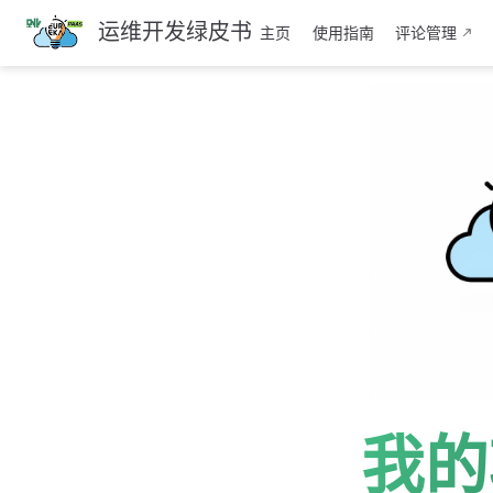
跳
运维开发绿皮书
主页
使用指南
评论管理
至
主
要
內
容
我的