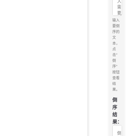
输入
要倒
序的
文
本，
点
击"
倒
序"
按钮
查看
结
果。
倒
序
结
果：