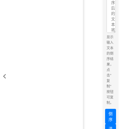
显示
输入
文本
的倒
序结
果，
点
击"
复
制"
按钮
可复
制。
倒
序
清