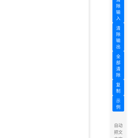
除
输
入
清
除
输
出
全
部
清
除
复
制
示
例
自动
把文