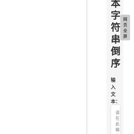
本
字
网
符
页
全
串
屏
倒
序
输
入
文
本：