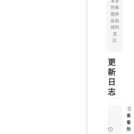
本字
符串
倒序
反向
排列
显
示.
更
新
日
志
查
看
所