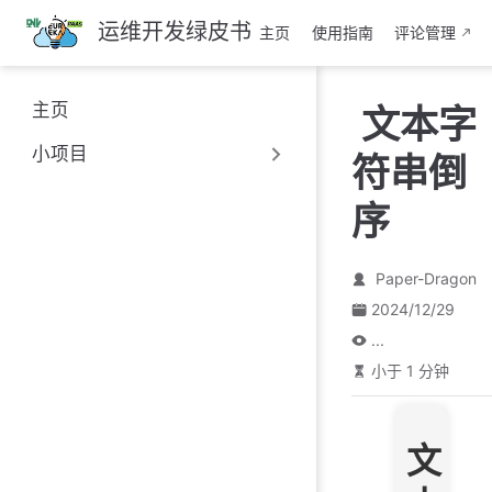
跳
运维开发绿皮书
主页
使用指南
评论管理
至
主
要
主页
文本字
內
容
小项目
符串倒
序
Paper-Dragon
2024/12/29
...
小于 1 分钟
文